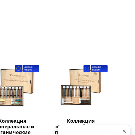
Коллекция
Коллекция
неральные и
«Каменный уголь и
рганические
продукты его пере...