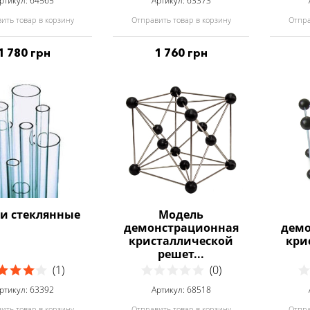
ртикул: 64565
Артикул: 63373
ить товар в корзину
Отправить товар в корзину
Отпра
1 780 грн
1 760 грн
ки стеклянные
Модель
демонстрационная
демо
кристаллической
кри
решет...
(1)
(0)
ртикул: 63392
Артикул: 68518
ить товар в корзину
Отправить товар в корзину
Отпра