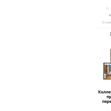
А
Отправ
Колле
п
пере