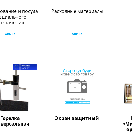
ование и посуда
Расходные материалы
ециального
азначения
Химия
Химия
Горелка
Экран защитный
иверсальная
«Ми
о