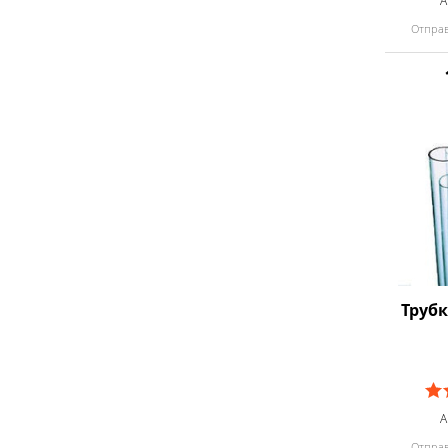
А
Отправ
Труб
А
Отправ