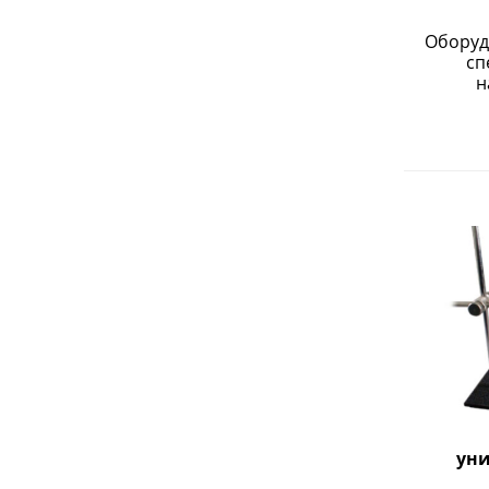
Оборуд
сп
н
ун