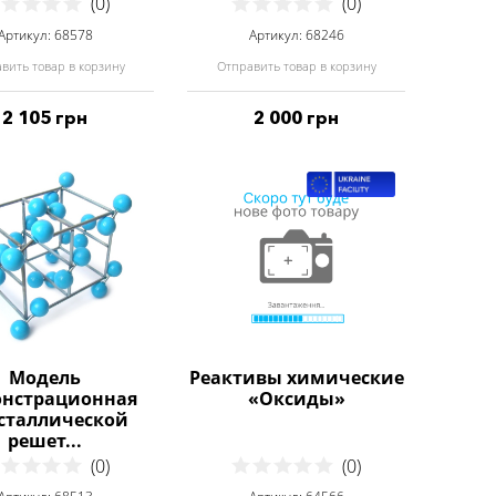
(0)
(0)
Артикул: 68578
Артикул: 68246
вить товар в корзину
Отправить товар в корзину
2 105 грн
2 000 грн
Модель
Реактивы химические
нстрационная
«Оксиды»
сталлической
решет...
(0)
(0)