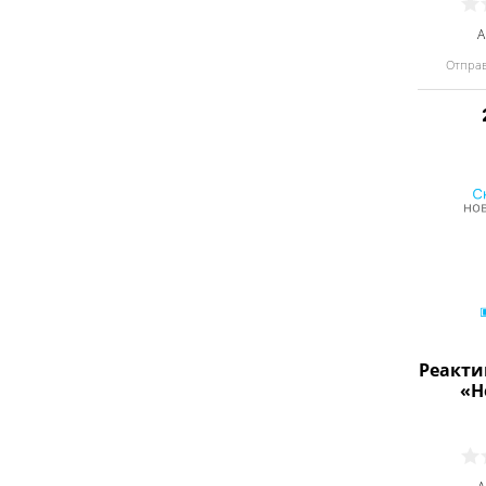
А
Отправ
Реакти
«Н