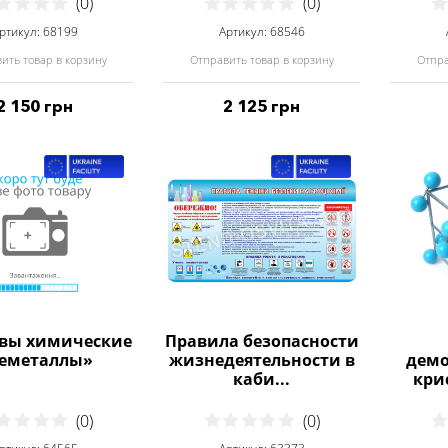
(0)
(0)
ртикул: 68199
Артикул: 68546
ить товар в корзину
Отправить товар в корзину
Отпра
2 150 грн
2 125 грн
вы химические
Правила безопасности
еметаллы»
жизнедеятельности в
демо
каби...
кри
(0)
(0)