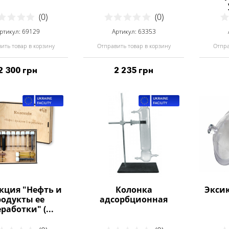
(0)
(0)
ртикул: 69129
Артикул: 63353
ить товар в корзину
Отправить товар в корзину
Отпра
2 300 грн
2 235 грн
кция "Нефть и
Колонка
Эксик
родукты ее
адсорбционная
работки" (...