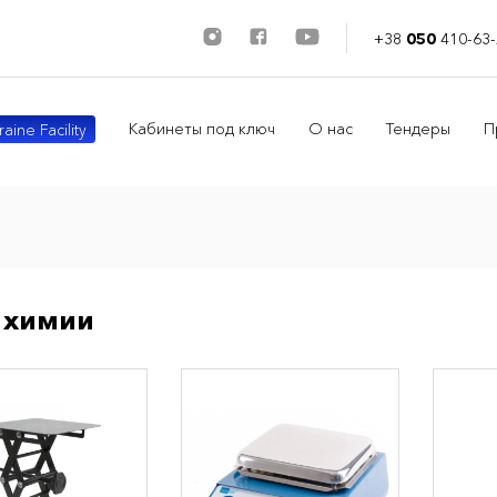
+38
050
410-63-
Кабинеты под ключ
О нас
Тендеры
П
aine Facility
 химии