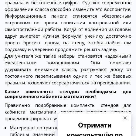
правила и бесконечные цифры. Однако современное
оформление класса способно изменить это восприятие.
Информационные панели становятся «безопасным
островком» во время написания контрольной или
самостоятельной работы. Когда от волнения из головы
вдруг вылетает нужная формула, ученику достаточно
просто бросить взгляд на стену, чтобы найти там
подсказку и уверенно продолжить решать задачу.
Для учителя же такие наборы становятся надежными
ежедневными помощниками. Они помогают
удерживать внимание класса, разгружают доску от
постоянного переписывания одних и тех же базовых
правил и позволяют сосредоточиться на преподавании.
Какие комплекты стендов необходимы для
современного кабинета математики?
Правильно подобранные комплекты стендов для
кабинета математики помогают учителю наглядно
продемонстрировать ученикам все базовые правила:
Материалы по тригонометрии. Используются готовые
таблицы значений тригонометрических функций,