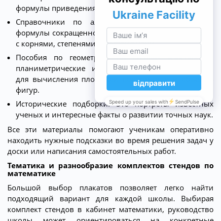
формулы приведения и радианная мера углов.
Справочники по алгебре. На них изображены
формулы сокращенного умножения, правила работы
с корнями, степенями и логарифмами.
Пособия по геометрии. На стендах изображены
планиметрические и стереометрические формулы
для вычисления площадей поверхности и объемов
фигур.
Исторические подборки. Это портреты известных
ученых и интересные факты о развитии точных наук.
Все эти материалы помогают ученикам оперативно
находить нужные подсказки во время решения задач у
доски или написания самостоятельных работ.
Тематика и разнообразие комплектов стендов по
математике
Большой выбор плакатов позволяет легко найти
подходящий вариант для каждой школы. Выбирая
комплект стендов в кабинет математики, руководство
школы может ориентироваться на конкретные