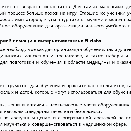
висит от возраста школьников. Для самых маленьких д
ный процесс больше похож на игру. Старшие же ученики 
боры имитаторов; жгуты и турникеты; муляжи и модели ра
бное оборудование для организации данного учебного п
вой помощи в интернет-магазине Elizlabs
е все необходимое как для организации обучения, так и для
цинских манекенов и тренажеров, а также наборы и 
 для подготовки и обучения в области медицины и оказ
нструменты для обучения и практики как школьников, та
ослых и детей, которые могут использоваться для обучен
еты, ноши и аптечки - неотъемлемые части оборудования
 высоким стандартам качества и безопасности.
ары по доступным ценам и с оперативной доставкой по 
я научиться и совершенствоваться в медицинской сфере. П
тики медицинских навыков.