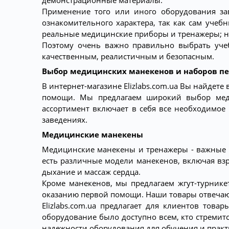
демонстрационные материалы.
Применение того или иного оборудования за
ознакомительного характера, так как сам учеб
реальные медицинские приборы и тренажеры; на
Поэтому очень важно правильно выбрать уче
качественным, реалистичным и безопасным.
Выбор медицинских манекенов и наборов пер
В интернет-магазине Elizlabs.com.ua Вы найдет
помощи. Мы предлагаем широкий выбор меди
ассортимент включает в себя все необходимое
заведениях.
Медицинские манекены
Медицинские манекены и тренажеры - важные и
есть различные модели манекенов, включая взр
дыхание и массаж сердца.
Кроме манекенов, мы предлагаем жгут-турник
оказанию первой помощи. Наши товары отвечают
Elizlabs.com.ua предлагает для клиентов тов
оборудование было доступно всем, кто стремитс
надежности оборудования для обучения и прак