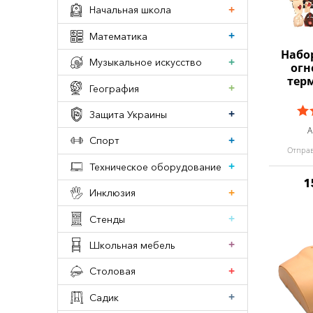
Начальная школа
Математика
Набо
Музыкальное искусство
огн
терм
География
Защита Украины
А
Спорт
Отправ
Техническое оборудование
1
Инклюзия
Стенды
Школьная мебель
Столовая
Садик