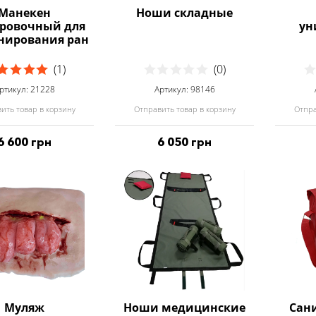
Манекен
Ноши складные
ровочный для
ун
нирования ран
(1)
(0)
ртикул: 21228
Артикул: 98146
ить товар в корзину
Отправить товар в корзину
Отпра
6 600 грн
6 050 грн
Муляж
Ноши медицинские
Сан