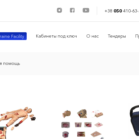
+38
050
410-63-
Кабинеты под ключ
О нас
Тендеры
П
aine Facility
я помощь