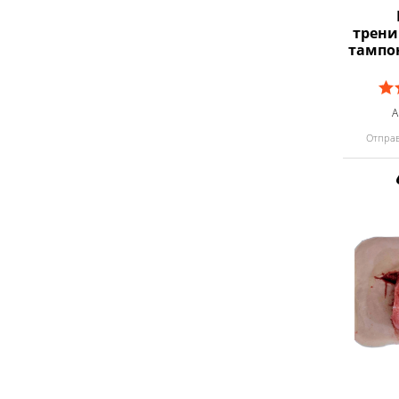
трени
тампо
А
Отправ