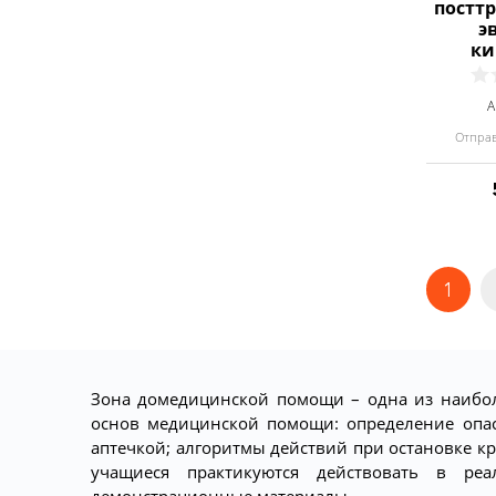
постт
э
ки
А
Отправ
1
Зона домедицинской помощи – одна из наиболе
основ медицинской помощи: определение опас
аптечкой; алгоритмы действий при остановке к
учащиеся практикуются действовать в реа