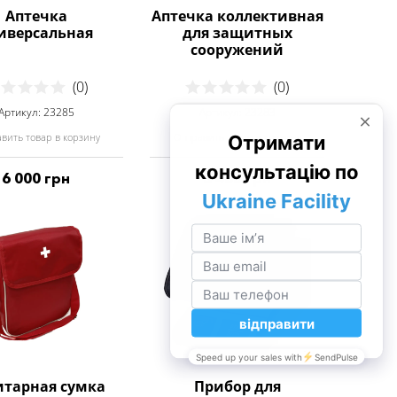
Аптечка
Аптечка коллективная
иверсальная
для защитных
сооружений
(0)
(0)
Артикул: 23285
Артикул: 23283
вить товар в корзину
Отправить товар в корзину
6 000 грн
5 400 грн
итарная сумка
Прибор для