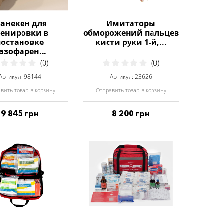
анекен для
Имитаторы
ренировки в
обморожений пальцев
постановке
кисти руки 1-й,...
азофарен...
(0)
(0)
Артикул: 98144
Артикул: 23626
вить товар в корзину
Отправить товар в корзину
9 845 грн
8 200 грн