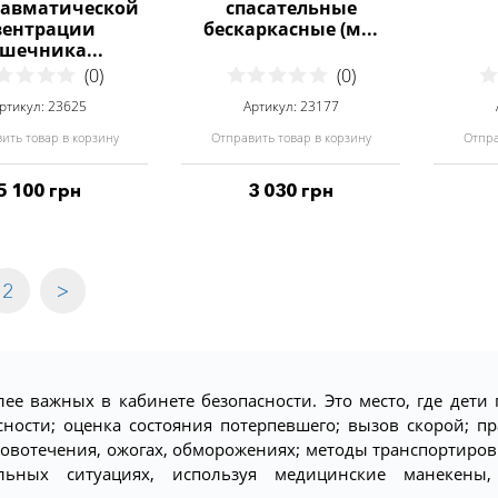
равматической
спасательные
вентрации
бескаркасные (м...
шечника...
(0)
(0)
ртикул: 23625
Артикул: 23177
ить товар в корзину
Отправить товар в корзину
Отпра
5 100 грн
3 030 грн
2
>
е важных в кабинете безопасности. Это место, где дети 
ности; оценка состояния потерпевшего; вызов скорой; 
ровотечения, ожогах, обморожениях; методы транспортиров
льных ситуациях, используя медицинские манекены