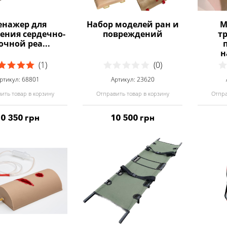
енажер для
Набор моделей ран и
М
ения сердечно-
повреждений
т
очной реа...
н
(1)
(0)
ртикул: 68801
Артикул: 23620
ить товар в корзину
Отправить товар в корзину
Отпра
20 350 грн
10 500 грн