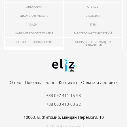
ИНКЛЮЗИЯ
СТЕНДЫ
ШКОЛЬНАЯ МЕБЕЛЬ
СТОЛОВАЯ
САДИК
STEM
КАБИНЕТ РОБОТОТЕХНИКИ
МАСТЕРСКАЯ ТЕХНОЛОГИЙ
КАБИНЕТ БЕЗОПАСНОСТИ
ОБОРУДОВАНИЕ ОБЩЕГО
НАЗНАЧЕНИЯ
О нас
Приказы
Блог
Контакты
Оплата и доставка
+38 097 411-15-98
+38 050 410-63-22
10003, м. Житомир, майдан Перемоги, 10
info@elizlabs.com.ua