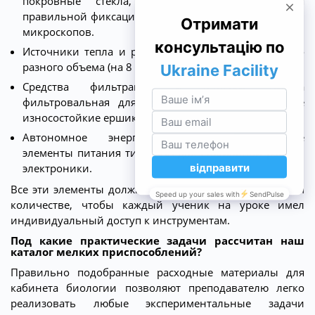
покровные стекла, которые необходимы для
правильной фиксации образцов тканей под линзами
микроскопов.
Источники тепла и розжига. Пачки сухого горючего
разного объема (на 8 или 17 штук) и спички.
Средства фильтрации и очистки. Бумага
фильтровальная для очистки растворов, а также
износостойкие ершики для мытья.
Автономное энергообеспечение. Пальчиковые
элементы питания типа ААА для стабильной работы
электроники.
Все эти элементы должны поставляться в достаточном
количестве, чтобы каждый ученик на уроке имел
индивидуальный доступ к инструментам.
Под какие практические задачи рассчитан наш
каталог мелких приспособлений?
Правильно подобранные расходные материалы для
кабинета биологии позволяют преподавателю легко
реализовать любые экспериментальные задачи