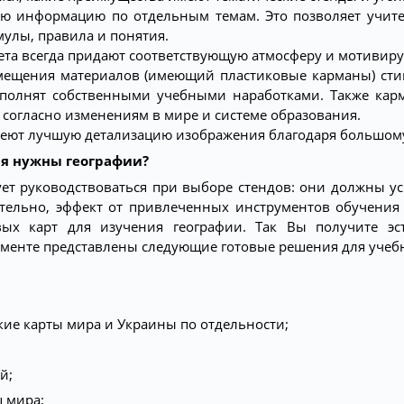
ую информацию по отдельным темам. Это позволяет учит
улы, правила и понятия.
ета всегда придают соответствующую атмосферу и мотивиру
змещения материалов (имеющий пластиковые карманы) сти
аполнят собственными учебными наработками. Также карм
согласно изменениям в мире и системе образования.
имеют лучшую детализацию изображения благодаря большому
ия нужны географии?
ует руководствоваться при выборе стендов: они должны у
ательно, эффект от привлеченных инструментов обучения
вых карт для изучения географии. Так Вы получите эс
менте представлены следующие готовые решения для учеб
кие карты мира и Украины по отдельности;
й;
ц мира;