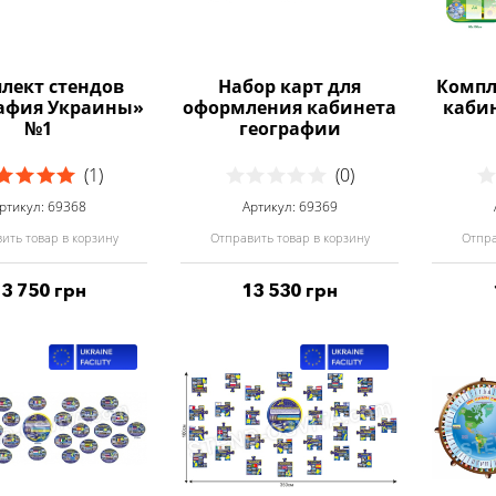
лект стендов
Набор карт для
Компл
афия Украины»
оформления кабинета
каби
№1
географии
(1)
(0)
ртикул: 69368
Артикул: 69369
ить товар в корзину
Отправить товар в корзину
Отпра
13 750 грн
13 530 грн