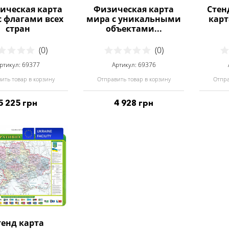
ическая карта
Физическая карта
Стен
с флагами всех
мира с уникальными
кар
стран
объектами...
(0)
(0)
ртикул: 69377
Артикул: 69376
ить товар в корзину
Отправить товар в корзину
Отпра
5 225 грн
4 928 грн
тенд карта