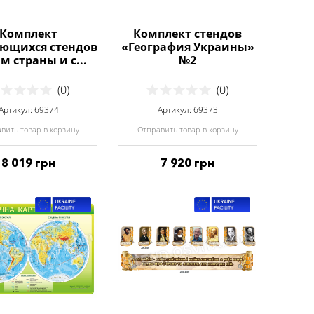
Комплект
Комплект стендов
ющихся стендов
«География Украины»
м страны и с...
№2
(0)
(0)
Артикул: 69374
Артикул: 69373
вить товар в корзину
Отправить товар в корзину
8 019 грн
7 920 грн