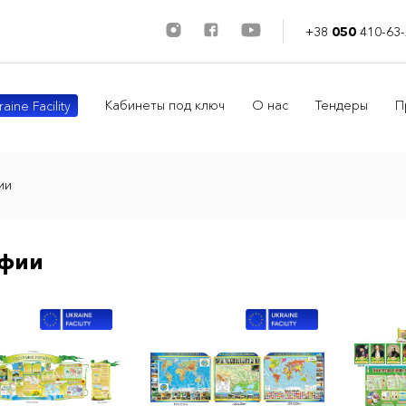
+38
050
410-63-
Кабинеты под ключ
О нас
Тендеры
П
aine Facility
ии
афии