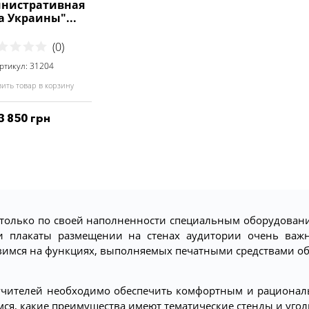
нистративная
а Украины"...
(0)
ртикул: 31204
ить товар в корзину
3 850 грн
 только по своей наполненности специальным оборудован
и плакаты размещении на стенах аудитории очень важ
овимся на функциях, выполняемых печатными средствами о
 учителей необходимо обеспечить комфортным и рационал
ся, какие преимущества имеют тематические стенды и угол