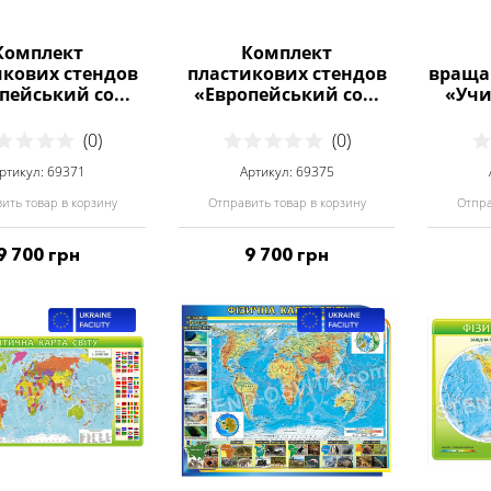
Комплект
Комплект
икових стендов
пластикових стендов
враща
пейський со...
«Европейський со...
«Учи
(0)
(0)
ртикул: 69371
Артикул: 69375
ить товар в корзину
Отправить товар в корзину
Отпра
9 700 грн
9 700 грн