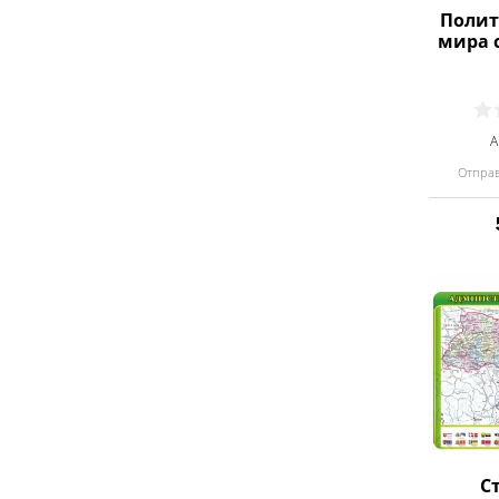
Полит
мира 
А
Отправ
С