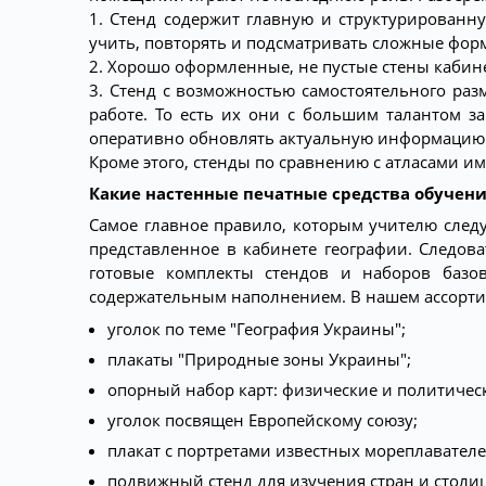
1. Стенд содержит главную и структурированн
учить, повторять и подсматривать сложные форм
2. Хорошо оформленные, не пустые стены кабин
3. Стенд с возможностью самостоятельного ра
работе. То есть их они с большим талантом з
оперативно обновлять актуальную информацию 
Кроме этого, стенды по сравнению с атласами 
Какие настенные печатные средства обучен
Самое главное правило, которым учителю след
представленное в кабинете географии. Следов
готовые комплекты стендов и наборов базо
содержательным наполнением. В нашем ассорти
уголок по теме "География Украины";
плакаты "Природные зоны Украины";
опорный набор карт: физические и политичес
уголок посвящен Европейскому союзу;
плакат с портретами известных мореплавателе
подвижный стенд для изучения стран и столи