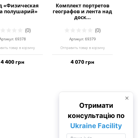
д «Физическая
Комплект портретов
та полушарий»
географов и лента над
доск...
(0)
(0)
Артикул: 69378
Артикул: 69379
вить товар в корзину
Отправить товар в корзину
4 400 грн
4 070 грн