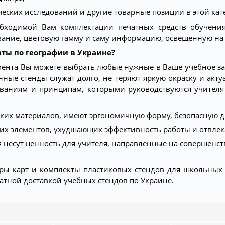
еских исследований и другие товарные позиции в этой кат
бходимой Вам комплектации печатных средств обучения
ние, цветовую гамму и саму информацию, освещенную на 
ты по географии в Украине?
тимента Вы можете выбрать любые нужные в Ваше учебное з
нные стенды служат долго, не теряют яркую окраску и акт
ованиям и принципам, которыми руководствуются учител
йких материалов, имеют эргономичную форму, безопасную 
их элементов, ухудшающих эффективность работы и отвлек
я несут ценность для учителя, направленные на совершенс
ы карт и комплекты пластиковых стендов для школьных 
атной доставкой учебных стендов по Украине.