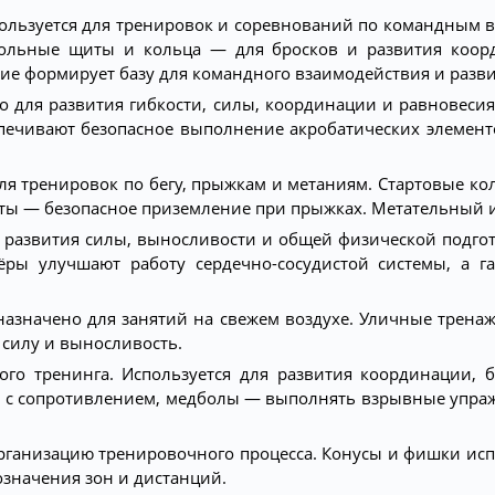
ользуется для тренировок и соревнований по командным 
тбольные щиты и кольца — для бросков и развития коор
ние формирует базу для командного взаимодействия и разв
 для развития гибкости, силы, координации и равновесия
печивают безопасное выполнение акробатических элементо
ля тренировок по бегу, прыжкам и метаниям. Стартовые ко
маты — безопасное приземление при прыжках. Метательный 
 развития силы, выносливости и общей физической подго
ры улучшают работу сердечно-сосудистой системы, а г
азначено для занятий на свежем воздухе. Уличные трена
 силу и выносливость.
го тренинга. Используется для развития координации, 
ь с сопротивлением, медболы — выполнять взрывные упр
рганизацию тренировочного процесса. Конусы и фишки исп
означения зон и дистанций.