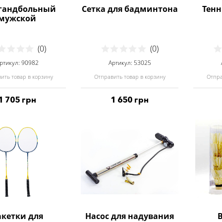
гандбольный
Сетка для бадминтона
Тенн
мужской
(0)
(0)
ртикул: 90982
Артикул: 53025
ить товар в корзину
Отправить товар в корзину
Отпра
1 705 грн
1 650 грн
акетки для
Насос для надувания