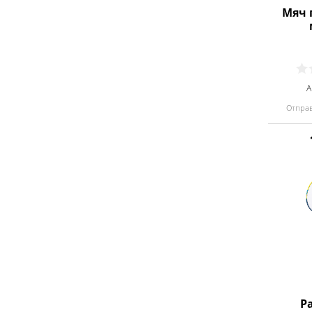
Мяч 
А
Отправ
Р