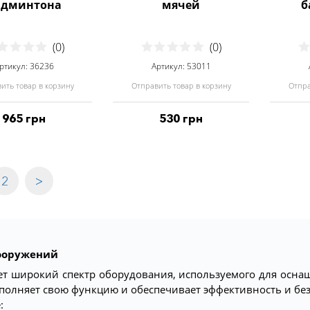
админтона
мячей
б
(0)
(0)
ртикул: 36236
Артикул: 53011
ить товар в корзину
Отправить товар в корзину
Отпра
965 грн
530 грн
2
>
сооружений
т широкий спектр оборудования, используемого для оснащ
олняет свою функцию и обеспечивает эффективность и без
: