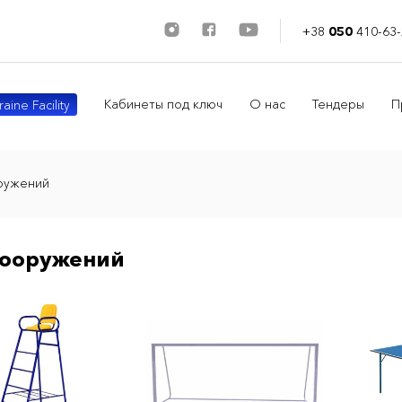
+38
050
410-63-
Кабинеты под ключ
О нас
Тендеры
П
aine Facility
ружений
сооружений