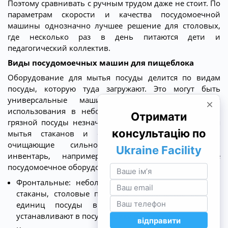
Поэтому сравнивать с ручным трудом даже не стоит. По
параметрам скорости и качества посудомоечной
машины однозначно лучшее решение для столовых,
где несколько раз в день питаются дети и
педагогический коллектив.
Виды посудомоечных машин для пищеблока
Оборудование для мытья посуды делится по видам
посуды, которую туда загружают. Это могут быть
универсальные машины, предназначенные для
использования в небольших столовых, где объемы
грязной посуды незначительны. Бывают машины для
мытья стаканов и стаканов. А также машины,
очищающие сильно загрязненный кухонный
инвентарь, например где-то пригорело. Также
посудомоечное оборудование различают по типам.
Фронтальные: небольшие размеры; моют тарелки,
стаканы, столовые приборы в количестве 200-800
единиц посуды в час; корзины с посудой
устанавливают в посудомойку руками.