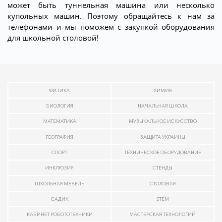
может быть туннельная машина или несколько
купольных машин. Поэтому обращайтесь к нам за
телефонами и мы поможем с закупкой оборудования
для школьной столовой!
ФИЗИКА
ХИМИЯ
БИОЛОГИЯ
НАЧАЛЬНАЯ ШКОЛА
МАТЕМАТИКА
МУЗЫКАЛЬНОЕ ИСКУССТВО
ГЕОГРАФИЯ
ЗАЩИТА УКРАИНЫ
СПОРТ
ТЕХНИЧЕСКОЕ ОБОРУДОВАНИЕ
ИНКЛЮЗИЯ
СТЕНДЫ
ШКОЛЬНАЯ МЕБЕЛЬ
СТОЛОВАЯ
САДИК
STEM
КАБИНЕТ РОБОТОТЕХНИКИ
МАСТЕРСКАЯ ТЕХНОЛОГИЙ