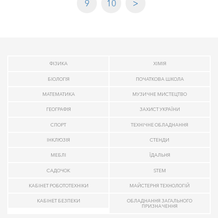
9
10
>
ФІЗИКА
ХІМІЯ
БІОЛОГІЯ
ПОЧАТКОВА ШКОЛА
МАТЕМАТИКА
МУЗИЧНЕ МИСТЕЦТВО
ГЕОГРАФІЯ
ЗАХИСТ УКРАЇНИ
СПОРТ
ТЕХНІЧНЕ ОБЛАДНАННЯ
ІНКЛЮЗІЯ
СТЕНДИ
МЕБЛІ
ЇДАЛЬНЯ
САДОЧОК
STEM
КАБІНЕТ РОБОТОТЕХНІКИ
МАЙСТЕРНЯ ТЕХНОЛОГІЙ
КАБІНЕТ БЕЗПЕКИ
ОБЛАДНАННЯ ЗАГАЛЬНОГО
ПРИЗНАЧЕННЯ