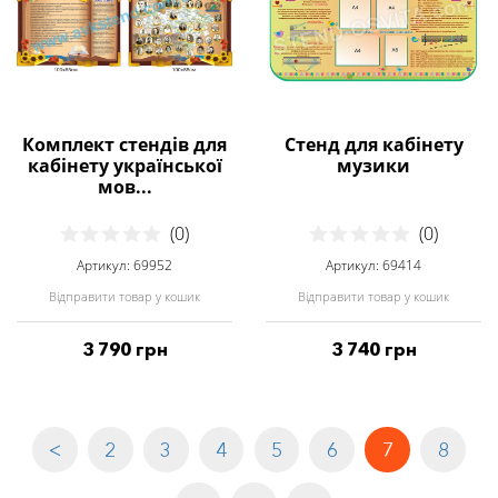
Комплект стендів для
Стенд для кабінету
кабінету української
музики
мов...
(0)
(0)
Артикул: 69952
Артикул: 69414
Відправити товар у кошик
Відправити товар у кошик
3 790 грн
3 740 грн
<
2
3
4
5
6
7
8