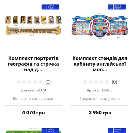
Комплект портретів
Комплект стендів для
географів та стрічка
кабінету англійської
над д...
мов...
(0)
(0)
Артикул: 69379
Артикул: 69405
Відправити товар у кошик
Відправити товар у кошик
4 070 грн
3 950 грн