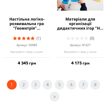
Настільна логіко-
Матеріали для
розвивальна гра
організації
"Геометрія"...
дидактичних ігор "Н...
(1)
(0)
Артикул: 50989
Артикул: 81027
Відправити товар у кошик
Відправити товар у кошик
4 345 грн
4 175 грн
1
2
3
4
5
6
7
8
>