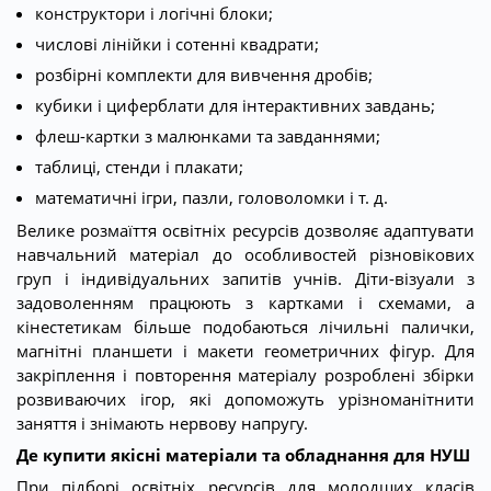
конструктори і логічні блоки;
числові лінійки і сотенні квадрати;
розбірні комплекти для вивчення дробів;
кубики і циферблати для інтерактивних завдань;
флеш-картки з малюнками та завданнями;
таблиці, стенди і плакати;
математичні ігри, пазли, головоломки і т. д.
Велике розмаїття освітніх ресурсів дозволяє адаптувати
навчальний матеріал до особливостей різновікових
груп і індивідуальних запитів учнів. Діти-візуали з
задоволенням працюють з картками і схемами, а
кінестетикам більше подобаються лічильні палички,
магнітні планшети і макети геометричних фігур. Для
закріплення і повторення матеріалу розроблені збірки
розвиваючих ігор, які допоможуть урізноманітнити
заняття і знімають нервову напругу.
Де купити якісні матеріали та обладнання для НУШ
При підборі освітніх ресурсів для молодших класів