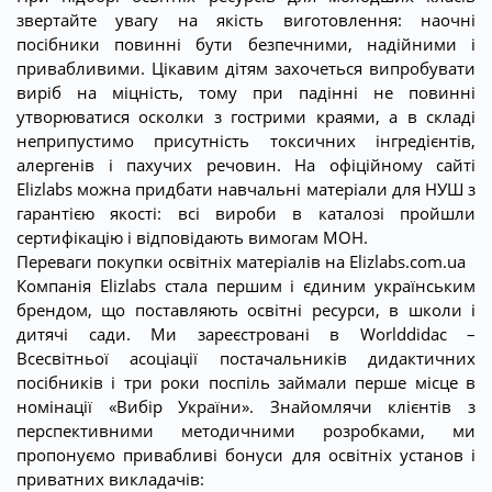
звертайте увагу на якість виготовлення: наочні
посібники повинні бути безпечними, надійними і
привабливими. Цікавим дітям захочеться випробувати
виріб на міцність, тому при падінні не повинні
утворюватися осколки з гострими краями, а в складі
неприпустимо присутність токсичних інгредієнтів,
алергенів і пахучих речовин. На офіційному сайті
Elizlabs можна придбати навчальні матеріали для НУШ з
гарантією якості: всі вироби в каталозі пройшли
сертифікацію і відповідають вимогам МОН.
Переваги покупки освітніх матеріалів на Elizlabs.com.ua
Компанія Elizlabs стала першим і єдиним українським
брендом, що поставляють освітні ресурси, в школи і
дитячі сади. Ми зареєстровані в Worlddidac –
Всесвітньої асоціації постачальників дидактичних
посібників і три роки поспіль займали перше місце в
номінації «Вибір України». Знайомлячи клієнтів з
перспективними методичними розробками, ми
пропонуємо привабливі бонуси для освітніх установ і
приватних викладачів: