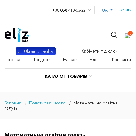
UA
Увійти
+38
050
410-63-22
0
Кабінети під ключ
Ukraine Facility
Про нас
Тендери
Накази
Блог
Контакти
КАТАЛОГ ТОВАРІВ
Головна
Початкова школа
Математична освітня
галузь
Математична освітня галузь