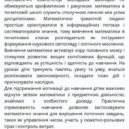
обмежуються арифметикою і рахунком: математика в
початковій школі служить сполучною ланкою між усіма
дисциплінами. Математично грамотній людині
простіше орієнтуватися в інформаційних потоках і
систематизувати знання, тому вивчення математики в
початкових класах розглядається як інструмент
формування наукового світогляду і логічного мислення.
Вивчення математики активізує кору головного мозку і
стимулює розвиток вищих когнітивних функцій, що
відповідають за успішність і здатність до навчання. На
уроках діти тренують пам'ять, увагу та уяву, вчаться
розпізнавати закономірності, складати план дій і
прогнозувати наслідки.
Для підтримання мотивації до навчання дітям важливо
відчути зв'язок математики з предметною діяльністю,
знайомої з особистого досвіду. Практична
спрямованість навчання дозволяє застосовувати
математичні знання для вирішення поточних завдань,
таких як управління часом, участь у сюжетно-рольових
іграх і контроль витрат.