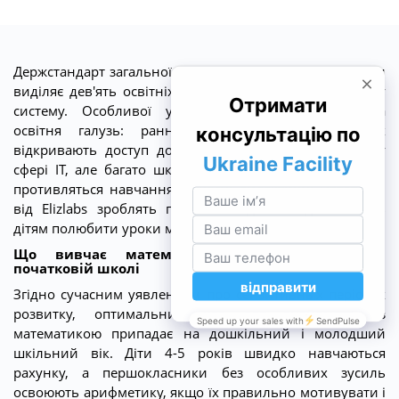
Держстандарт загальної початкової освіти МОН України
виділяє дев'ять освітніх галузей, інтегрованих у єдину
систему. Особливої уваги заслуговує математична
освітня галузь: ранні успіхи в точних науках
відкривають доступ до престижних спеціальностей у
сфері IT, але багато школярі не люблять математику і
противляться навчання. Сучасні дидактичні матеріали
від Elizlabs зроблять просте складним і допоможуть
дітям полюбити уроки математики.
Що вивчає математична освітня галузь в
початковій школі
Згідно сучасним уявленням про сензитивных періодах
розвитку, оптимальний час для знайомства з
математикою припадає на дошкільний і молодший
шкільний вік. Діти 4-5 років швидко навчаються
рахунку, а першокласники без особливих зусиль
освоюють арифметику, якщо їх правильно мотивувати і