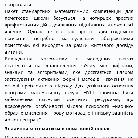
направляти.
Пакет стандартних математичних компетенцій для
початкової школи базується на чотирьох простих
арифметичних дій – додавання, віднімання, множення і
ділення. Однак не все так просто: для свідомого
навчання потрібно маніпулювати абстрактними
поняттями, які виходять за рамки життєвого досвіду
дитини.
Викладання математики в молодших класах
ґрунтується на встановлення зв'язку між цифрами,
знаками та алгоритмами, яке досягається шляхом
застосування активних форм і методів навчання на
основі проблемного підходу. Для успішного освоєння
програми математичну галузь НУШ повинна бути
забезпечена якісними освітніми ресурсами, що
враховують особливості вікової психології –наочно-
образне мислення, ігрову мотивацію і низьку здатність
до концентрації.
Значення математики в початковій школі
Математичні компетенції молодших школярів не