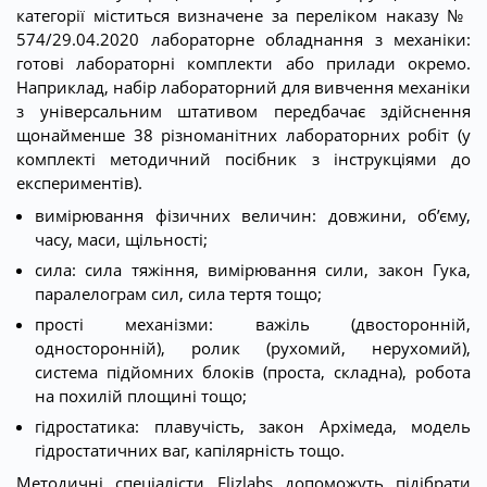
категорії міститься визначене за переліком наказу №
574/29.04.2020 лабораторне обладнання з механіки:
готові лабораторні комплекти або прилади окремо.
Наприклад, набір лабораторний для вивчення механіки
з універсальним штативом передбачає здійснення
щонайменше 38 різноманітних лабораторних робіт (у
комплекті методичний посібник з інструкціями до
експериментів).
вимірювання фізичних величин: довжини, об’єму,
часу, маси, щільності;
сила: сила тяжіння, вимірювання сили, закон Гука,
паралелограм сил, сила тертя тощо;
прості механізми: важіль (двосторонній,
односторонній), ролик (рухомий, нерухомий),
система підйомних блоків (проста, складна), робота
на похилій площині тощо;
гідростатика: плавучість, закон Архімеда, модель
гідростатичних ваг, капілярність тощо.
Методичні спеціалісти Elizlabs допоможуть підібрати