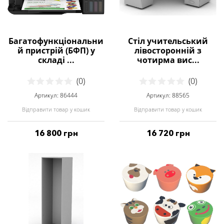
Багатофункціональни
Стіл учительський
й пристрій (БФП) у
лівосторонній з
складі ...
чотирма вис...
(0)
(0)
Артикул: 86444
Артикул: 88565
Відправити товар у кошик
Відправити товар у кошик
16 800 грн
16 720 грн