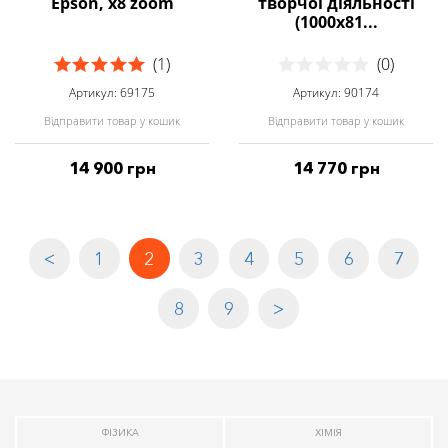
Epson, x8 zoom
творчої діяльності
(1000x81...
(1)
(0)
Артикул: 69175
Артикул: 90174
Відправити товар у кошик
Відправити товар у кошик
14 900 грн
14 770 грн
<
1
2
3
4
5
6
7
8
9
>
ФІЗИКА
ХІМІЯ