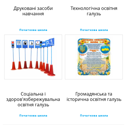
Друковані засоби
Технологічна освітня
навчання
галузь
Початкова школа
Початкова школа
Соціальна і
Громадянська та
здоров'язбережувальна
історична освітня галузь
освітня галузь
Початкова школа
Початкова школа