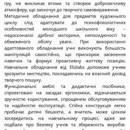
гру, не викликає втоми та створює доброзичливу
атмосферу, що заохочує до творчого самовираження.
Методичне обладнання для предметів художнього
циклу слід адаптувати до психофізіологічних
особливостей молодшого шкільного віку –
недосконалої дрібної моторики, непосидючості та
обмеженого обсягу уваги. При використанні
адаптованого обладнання учні виконують більшість
маніпуляцій самостійно, що прискорює засвоєння
навичок та формує проактивну життєву позицію.
Навчальне обладнання від Elizlabs допоможе учням
зрозуміти мистецтво, покладаючись на власний досвід
творчого пошуку.
Функціональні меблі та дидактичні посібники,
спроектовані на засадах ергономіки, відзначаються
зручністю користування, спрощеним обслуговуванням
та надійністю експлуатації. Стійка конструкція легко
пробачає дитячі бешкети, а вчитель може цілком
зосередитись на навчальному процесі, адже ми
подбали про безпеку учнів та збережність виробів.