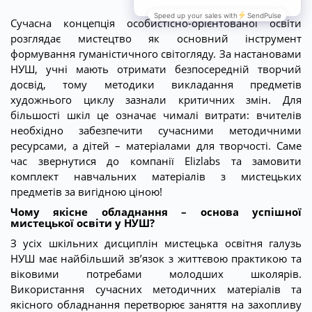
Сучасна концепція особистісно-орієнтованої освіти
розглядає мистецтво як основний інструмент
формування гуманістичного світогляду. За настановами
НУШ, учні мають отримати безпосередній творчий
досвід, тому методики викладання предметів
художнього циклу зазнали критичних змін. Для
більшості шкіл це означає чималі витрати: вчителів
необхідно забезпечити сучасними методичними
ресурсами, а дітей – матеріалами для творчості. Саме
час звернутися до компанії Elizlabs та замовити
комплект навчальних матеріалів з мистецьких
предметів за вигідною ціною!
Чому якісне обладнання – основа успішної
мистецької освіти у НУШ?
З усіх шкільних дисциплін мистецька освітня галузь
НУШ має найбільший зв’язок з життєвою практикою та
віковими потребами молодших школярів.
Використання сучасних методичних матеріалів та
якісного обладнання перетворює заняття на захопливу