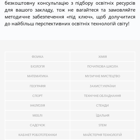
безкоштовну консультацію з підбору освітніх ресурсів
для вашого закладу, тож не вагайтеся та замовляйте
методичне забезпечення «під ключ», щоб долучитися
до найбільш перспективних освітніх технологій світу!
ФІЗИКА
ХІМІЯ
БІОЛОГІЯ
ПОЧАТКОВА ШКОЛА
МАТЕМАТИКА
МУЗИЧНЕ МИСТЕЦТВО
ГЕОГРАФІЯ
ЗАХИСТ УКРАЇНИ
СПОРТ
ТЕХНІЧНЕ ОБЛАДНАННЯ
ІНКЛЮЗІЯ
СТЕНДИ
МЕБЛІ
ЇДАЛЬНЯ
САДОЧОК
STEM
КАБІНЕТ РОБОТОТЕХНІКИ
МАЙСТЕРНЯ ТЕХНОЛОГІЙ