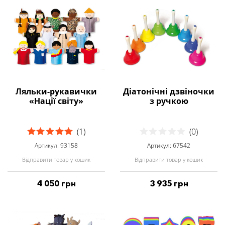
Ляльки-рукавички
Діатонічні дзвіночки
«Нації світу»
з ручкою
(1)
(0)
Артикул: 93158
Артикул: 67542
Відправити товар у кошик
Відправити товар у кошик
4 050 грн
3 935 грн