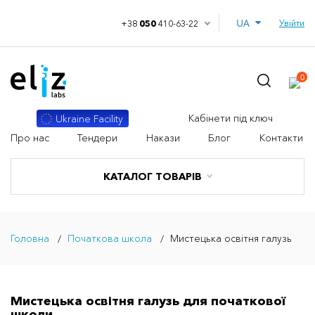
UA
Увійти
+38
050
410-63-22
0
Кабінети під ключ
Ukraine Facility
Про нас
Тендери
Накази
Блог
Контакти
КАТАЛОГ ТОВАРІВ
Головна
Початкова школа
Мистецька освітня галузь
Мистецька освітня галузь для початкової
школи