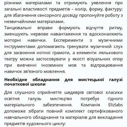
різними матеріалами та отримують уявлення про
загальні властивості предметів – колір, форму, фактуру;
для збагачення сенсорного досвіду пропонуйте роботу з
незвичайними матеріалами.
Танцювальні вправи формують відчуття ритму,
зменшують нервове навантаження та вдосконалюють
моторні навички. Експерименти з музичними
інструментами допомагають тренувати музичний слух
для засвоєння нотної грамоти, а елементи лялькового
театру можна застосовувати у якості візуальних опор
при вивченні іноземних мов та відпрацювання
навичок зв’язного мовлення.
Необхідне обладнання для мистецької галузі
початкової школи
Для слушного сприйняття шедеврів світової класики
освітня галузь мистецтво потребує гідного
матеріального забезпечення. Компанія Elizlabs
допоможе зібрати повний комплект сертифікованого
навчального обладнання та матеріалів для викладання
предметів художнього циклу: