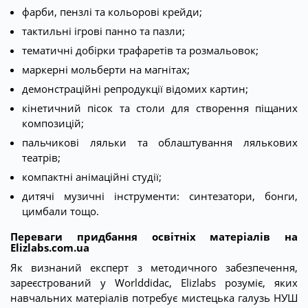
фарби, пензлі та кольорові крейди;
тактильні ігрові панно та пазли;
тематичні добірки трафаретів та розмальовок;
маркерні мольберти на магнітах;
демонстраційні репродукції відомих картин;
кінетичний пісок та столи для створення піщаних
композицій;
пальчикові ляльки та облаштування лялькових
театрів;
компактні анімаційні студії;
дитячі музичні інструменти: синтезатори, бонги,
цимбали тощо.
Переваги придбання освітніх матеріалів на
Elizlabs.com.ua
Як визнаний експерт з методичного забезпечення,
зареєстрований у Worlddidac, Elizlabs розуміє, яких
навчальних матеріалів потребує мистецька галузь НУШ