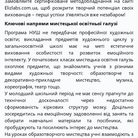
Замовляйте сертифіковане методобладнання на сайті
Elizlabs.com.ua, щоб розкрити творчий потенціал своїх
вихованців – перші успіхи з’являться вже незабаром!
Ключові напрями мистецької освітньої галузі
Програма НУШ не передбачає професійної художньої
освіти; викладання предметів художнього циклу у
загальноосвітній школі має на меті естетичне
виховання особистості та розвиток емоційного
інтелекту. У початкових класах мистецька освітня галузь
охоплює предмети, що знайомлять учнів з різними
видами художньої творчості: образотворче та
декоративно-прикладне мистецтво, музика,
хореографія, театр тощо.
У молодший шкільний період не має сенсу прагнути до
технічної досконалості через недостатню
сформованість кіркових структур мозку. Доцільно
зосередитись на емоційному задоволенні від занять та
обирати навчальні матеріали та посібники, які
пробуджують та посилюють інтерес до мистецтва.
На уроках образотворчого мистецтва учні взаємодіють з