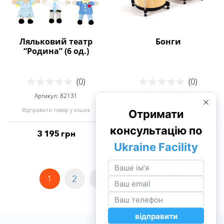
Ляльковий театр
Бонги
“Родина” (6 од.)
(0)
(0)
Артикул: 82131
Артикул: 98155
Відправити товар у кошик
Відправити товар у кошик
3 195 грн
3 190 грн
1
2
3
4
5
>