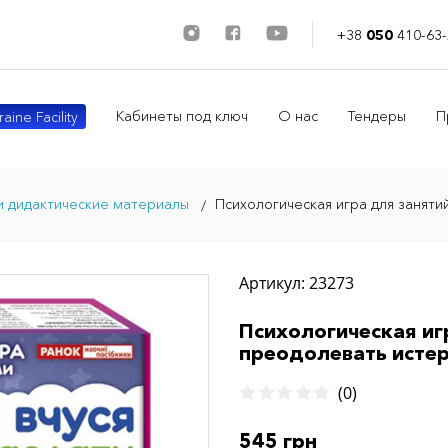
+38
050
410-63-
Кабинеты под ключ
О нас
Тендеры
П
aine Facility
и дидактические материалы
Психологическая игра для заняти
Артикул: 23273
Психологическая игр
преодолевать исте
(0)
545 грн