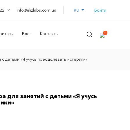
RU
info@elizlabs.com.ua
Войти
22
0
риказы
Блог
Контакты
й с детьми «Я учусь преодолевать истерики»
а для занятий с детьми «Я учусь
рики»