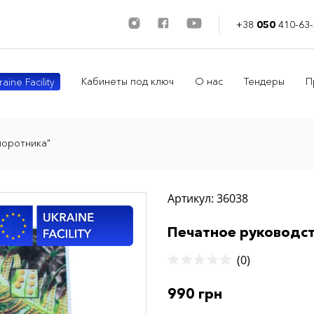
+38
050
410-63-
Кабинеты под ключ
О нас
Тендеры
П
aine Facility
поротника"
Артикул: 36038
Печатное руководс
(0)
990 грн