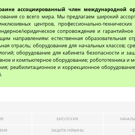
раине ассоциированный член международной ор
ования со всего мира. Мы предлагаем широкий ассор
 инклюзивных центров, профессионально-технически
тендерное/юридическое сопровождение и гарантийное 
им направлениям: естественная образовательная отр
ьная отрасль; оборудование для начальных классов; с
логий; оборудование для кабинета безопасности и з
вное и компьютерное оборудование; робототехника и м
ия; реабилитационное и коррекционное оборудование
.
ИЯ
БИОЛОГИЯ
НАЧАЛЬ
АФИЯ
ЗАЩИТА УКРАИНЫ
С