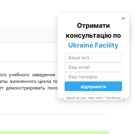
ого учебного заведения при изучении раздела
тапы жизненного цикла папоротника на примере
т демонстрировать пособие на металлической