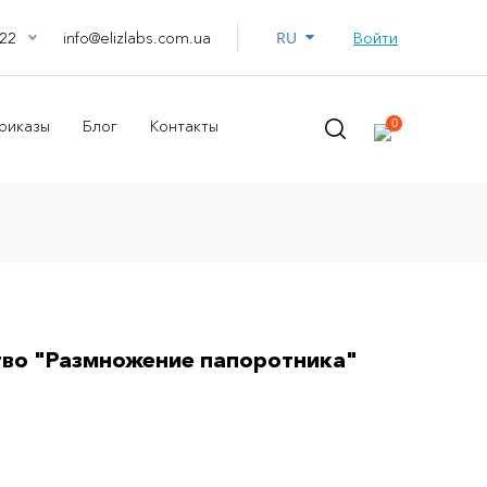
RU
info@elizlabs.com.ua
Войти
22
0
риказы
Блог
Контакты
тво "Размножение папоротника"