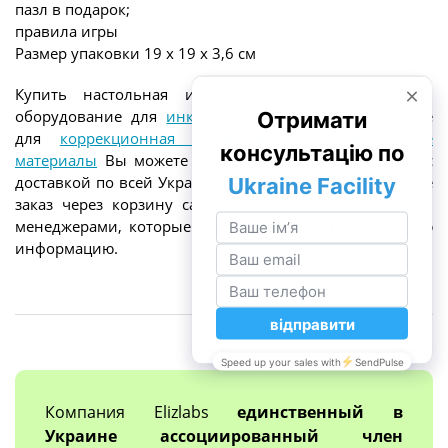
пазл в подарок;
правила игры
Размер упаковки 19 х 19 х 3,6 см
Купить настольная игра Домино: Учусь считать,
оборудование для
инклюзивного образования
и все
для
коррекционная педагогика и дидактические
материалы
Вы можете по цене от производителя и с
доставкой по всей Украине. Для этого просто оформите
заказ через корзину сайта или свяжитесь с нашими
менеджерами, которые предоставят всю необходимую
информацию.
Компания Elizlabs
единственный в
Украине ассоциированный член