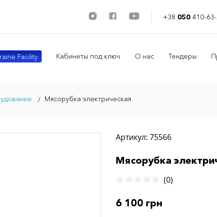
+38
050
410-63-
Кабинеты под ключ
О нас
Тендеры
П
aine Facility
рудование
Мясорубка электрическая
Артикул: 75566
Мясорубка электри
(0)
6 100 грн