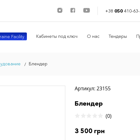
+38
050
410-63-
Кабинеты под ключ
О нас
Тендеры
П
aine Facility
рудование
Блендер
Артикул: 23155
Блендер
(0)
3 500 грн