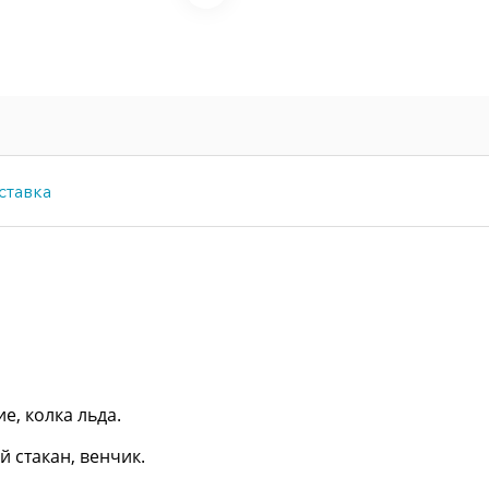
ставка
е, колка льда.
 стакан, венчик.