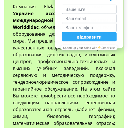
Компания Elizlabs
единственный в
Украине ассоциированный член
международной организации
Worlddidac
, объединяющий производителей
оборудования для образования со всего
мира. Мы предлагаем широкий ассортимент
качественных товаров для общего среднего
образования, детских садов, инклюзивных
центров, профессионально-технических и
высших учебных заведений, включая
сервисную и методическую поддержку,
тендерное/юридическое сопровождение и
гарантийное обслуживание. На этом сайте
Вы можете приобрести все необходимое по
следующим направлениям: естественная
образовательная отрасль (кабинет физики,
химии, биологии, географии);
математическая образовательная отрасль;