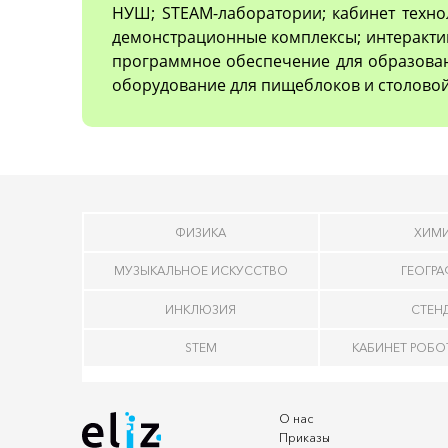
НУШ; STEAM-лаборатории; кабинет техно
демонстрационные комплексы; интеракти
программное обеспечение для образован
оборудование для пищеблоков и столовой
ФИЗИКА
ХИМ
МУЗЫКАЛЬНОЕ ИСКУССТВО
ГЕОГР
ИНКЛЮЗИЯ
СТЕН
STEM
КАБИНЕТ РОБ
О нас
Приказы