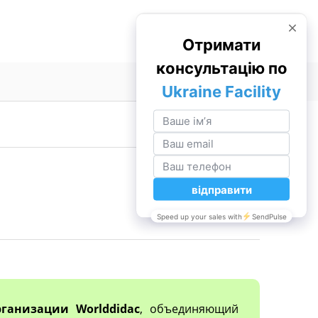
ганизации Worlddidac
, объединяющий