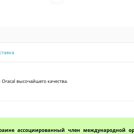
ставка
 Oracal высочайшего качества.
раине ассоциированный член международной ор