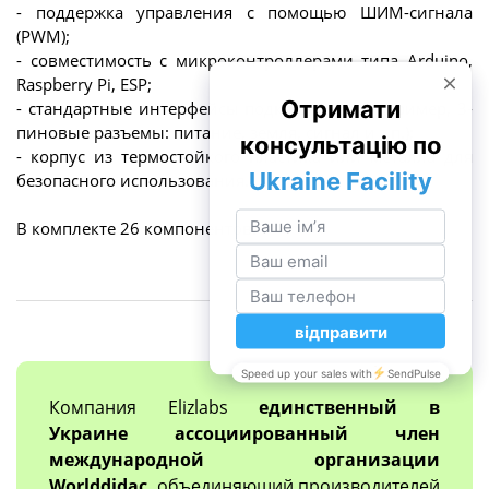
- поддержка управления с помощью ШИМ-сигнала
(PWM);
- совместимость с микроконтроллерами типа Arduino,
Raspberry Pi, ESP;
- стандартные интерфейсы подключения (например, 3-
пиновые разъемы: питание, земля, сигнал и т.п.);
- корпус из термостойкого пластика или металла для
безопасного использования.
В комплекте 26 компонентов.
Компания Elizlabs
единственный в
Украине ассоциированный член
международной организации
Worlddidac
, объединяющий производителей