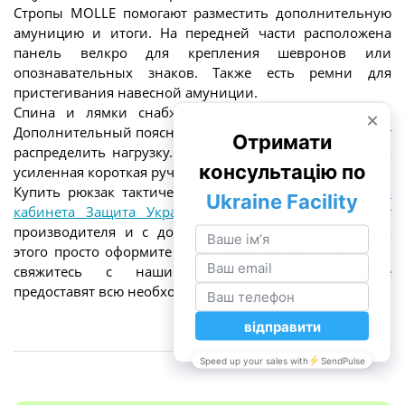
Стропы MOLLE помогают разместить дополнительную
амуницию и итоги. На передней части расположена
панель велкро для крепления шевронов или
опознавательных знаков. Также есть ремни для
пристегивания навесной амуниции.
Спина и лямки снабжены сеткой для вентиляции.
Дополнительный поясной ремень на фастексе помогает
распределить нагрузку. Для переноски сверху имеется
усиленная короткая ручка. Цвет рюкзака – multicam.
Купить рюкзак тактический и другое
снаряжение для
кабинета Защита Украины
вы можете по цене от
производителя и с доставкой по всей Украине. Для
этого просто оформите заказ через корзину сайта или
свяжитесь с нашими менеджерами, которые
предоставят всю необходимую информацию.