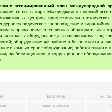
раине ассоциированный член международной ор
ования со всего мира. Мы предлагаем широкий ассор
 инклюзивных центров, профессионально-технически
тендерное/юридическое сопровождение и гарантийное 
им направлениям: естественная образовательная отр
ьная отрасль; оборудование для начальных классов; с
логий; оборудование для кабинета безопасности и з
вное и компьютерное оборудование; робототехника и м
ия; реабилитационное и коррекционное оборудование
.
ИЯ
БИОЛОГИЯ
НАЧАЛЬ
АФИЯ
ЗАЩИТА УКРАИНЫ
С