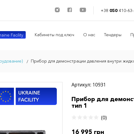
+38
050
410-63-
Кабинеты под ключ
О нас
Тендеры
П
aine Facility
рудование)
Прибор для демонстрации давления внутри жидко
Артикул: 10931
Прибор для демонс
тип 1
(0)
16 995 грн