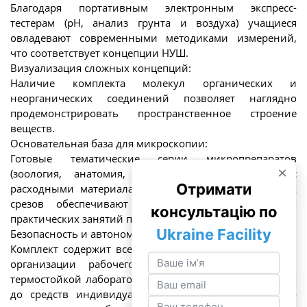
Благодаря портативным электронным экспресс-
тестерам (pH, анализ грунта и воздуха) учащиеся
овладевают современными методиками измерений,
что соответствует концепции НУШ.
Визуализация сложных концепций:
Наличие комплекта молекул органических и
неорганических соединений позволяет наглядно
продемонстрировать пространственное строение
веществ.
Основательная база для микроскопии:
Готовые тематические серии микропрепаратов
(зоология, анатомия, общая биология) вместе с
расходными материалами для создания собственных
срезов обеспечивают полноценную нагрузку для
практических занятий по биологии.
Безопасность и автономность:
Комплект содержит все необходимое для автономной
организации рабочего места – от классической
термостойкой лабораторной посуды и инструментария
до средств индивидуальной защиты и безопасного