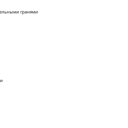
лельными гранями
ми