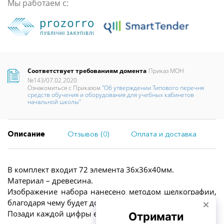
Мы работаем с:
Соответствует требованиям домента
Приказ МОН
№143/07.02.2020
Ознакомиться с Приказом
"Об утверждении Типового перечня
средств обучения и оборудования для учебных кабинетов
начальной школы"
Описание
Отзывов (0)
Оплата и доставка
В комплект входит 72 элемента 36х36х40мм.
Материал – древесина.
Изображение набора нанесено методом шелкографии,
благодаря чему будет долговечным.
Позади каждой цифры есть магнит.