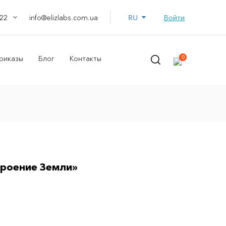
RU
info@elizlabs.com.ua
Войти
22
0
риказы
Блог
Контакты
троение Земли»