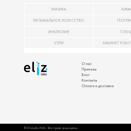
ФИЗИКА
ХИМ
МУЗЫКАЛЬНОЕ ИСКУССТВО
ГЕОГР
ИНКЛЮЗИЯ
СТЕН
STEM
КАБИНЕТ РОБ
О нас
Приказы
Блог
Контакты
Оплата и доставка
© ElizLabs 2026. Все права защищены.