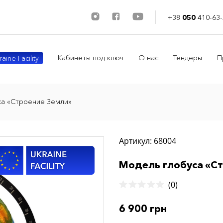
+38
050
410-63-
Кабинеты под ключ
О нас
Тендеры
П
aine Facility
са «Строение Земли»
Артикул: 68004
Модель глобуса «С
(0)
6 900 грн