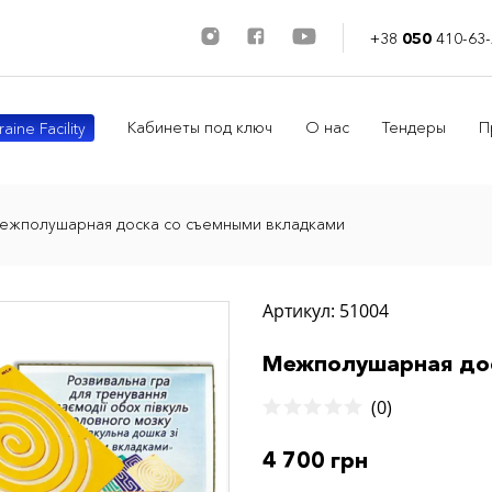
+38
050
410-63-
Кабинеты под ключ
О нас
Тендеры
П
aine Facility
ежполушарная доска со съемными вкладками
Артикул: 51004
Межполушарная дос
(0)
4 700 грн