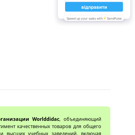
ганизации Worlddidac
, объединяющий
тимент качественных товаров для общего
х и высших учебных заведений, включая