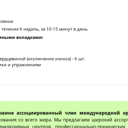
тояние
ечение 6 недель, за 10-15 минут в день.
емными вкладками:
ердцевиной (исключение износа) - 6 шт.
ики и упражнениям
раине ассоциированный член международной ор
ования со всего мира. Мы предлагаем широкий ассор
 инклюзивных центров, профессионально-технически