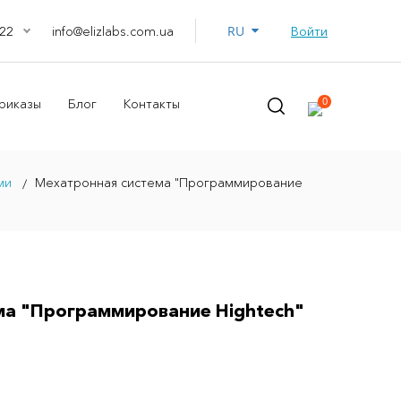
RU
info@elizlabs.com.ua
Войти
22
0
риказы
Блог
Контакты
ми
Мехатронная система "Программирование
ма "Программирование Hightech"