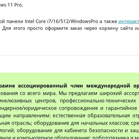
s 11 Pro.
 панели Intel Core i7/16/512/WindowsPro а также
интерак
. Для этого просто оформите заказ через корзину сайта
раине ассоциированный член международной ор
ования со всего мира. Мы предлагаем широкий ассор
 инклюзивных центров, профессионально-технически
тендерное/юридическое сопровождение и гарантийное 
им направлениям: естественная образовательная отр
ьная отрасль; оборудование для начальных классов; с
логий; оборудование для кабинета безопасности и з
вное и компьютерное оборудование; робототехника и м