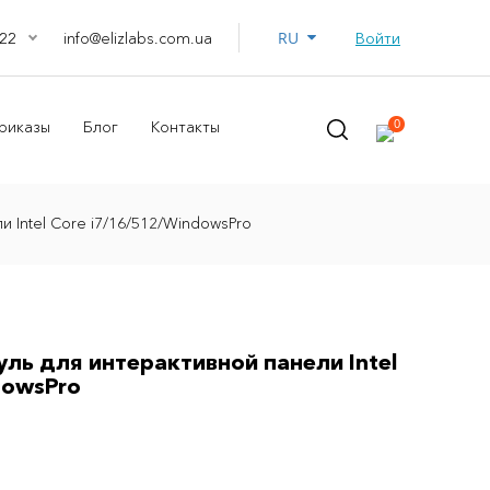
RU
info@elizlabs.com.ua
Войти
22
0
риказы
Блог
Контакты
Intel Core i7/16/512/WindowsPro
ь для интерактивной панели Intel
dowsPro