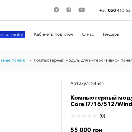
+38
050
410-63-
Кабинеты под ключ
О нас
Тендеры
П
aine Facility
ивные панели
Компьютерный модуль для интерактивной панели 
Артикул: 54541
Компьютерный модул
Core i7/16/512/Win
(0)
55 000 грн