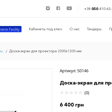
+38
050
410-63-
Кабинеты под ключ
О нас
Тендеры
П
aine Facility
ры
Доска-экран для проектора 2000х1200 мм
Артикул: 50146
Доска-экран для п
(0)
6 400 грн