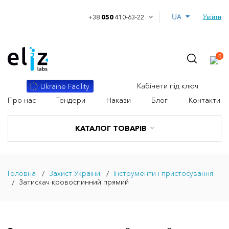
UA
Увійти
+38
050
410-63-22
0
Кабінети під ключ
Ukraine Facility
Про нас
Тендери
Накази
Блог
Контакти
КАТАЛОГ ТОВАРІВ
Головна
Захист України
Інструменти і пристосування
Затискач кровоспинний прямий