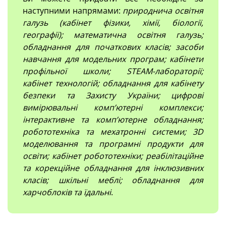
наступними напрямами:
природнича освітня
галузь (кабінет фізики, хімії, біології,
географії); математична освітня галузь;
обладнання для початкових класів; засоби
навчання для модельних програм; кабінети
профільної школи; STEAM-лабораторії;
кабінет технологій; обладнання для кабінету
безпеки та Захисту України; цифрові
вимірювальні компʼютерні комплекси;
інтерактивне та комп’ютерне обладнання;
робототехніка та мехатронні системи; 3D
моделювання та програмні продукти для
освіти; кабінет робототехніки; реабілітаційне
та корекційне обладнання для інклюзивних
класів; шкільні меблі; обладнання для
харчоблоків та їдальні
.