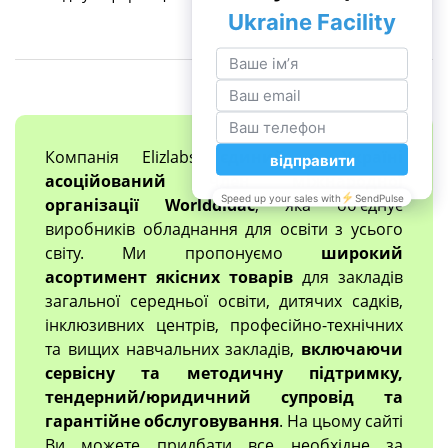
Компанія Elizlabs
єдиний в Україні
асоційований член міжнародної
організації Worlddidac
, яка об'єднує
виробників обладнання для освіти з усього
світу. Ми пропонуємо
широкий
асортимент якісних товарів
для закладів
загальної середньої освіти, дитячих садків,
інклюзивних центрів, професійно-технічних
та вищих навчальних закладів,
включаючи
сервісну та методичну підтримку,
тендерний/юридичний супровід та
гарантійне обслуговування
. На цьому сайті
Ви можете придбати все необхідне за