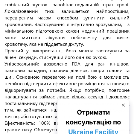
стабільний згусток і запобігає подальшій втраті крові.
Локалізований тиск залишається найпростішим,
перевіреним часом способом зупинити сильний
крововилив. Застосування є інтуїтивно зрозумілим, і з
мінімальною підготовкою кожен медичний працівник
може миттєво лікувати небезпечну для життя
кровотечу, яка не піддається джгуту.
Простий у використанні, його можна застосувати за
лічені секунди, стиснувши його однією рукою.
Універсальний: дозволено FDA для ран кінцівок,
пахвових западин, пахових ділянок, шкіри голови та
шиї. Основною перевагою на полі бою є можливість
негайно підтвердити ефективне розміщення та швидко
відкоригувати за потреби. Якщо потрібно, повторне
налаштування займає лише кілька секунд і дозволяє
постачальнику підтвердити ефективне лікування перед
тим, як займатися іншими травмами, що загрожують
життю, або готуватися до евакуації.
Ефективність: 100% виживання в моделі летальної
травми паху. Обмежується ранами, де краї шкіри можна