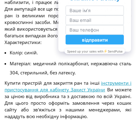
наблизити, і працює лише на стиснутих ділянках тіла.
Для ампутацій все ще потрібні джгути, а для ущільнення
ран із великими порожнинами можуть знадобитися
кровоспинні засоби. Може бути не єдиним пристроєм,
який використовується для лікування поранених, але в
багатьох випадках його слід розглядати першим.
Характеристики:
Колір: синій.
Матеріал: медичний полікарбонат, нержавіюча сталь
304, стерильний, без латексу.
Купити пристрій для закриття ран та інші
інструменти і
пристосування для кабінету Захист України
Ви можете
за ціною від виробника та з доставкою по всій Україні.
Для цього просто оформіть замовлення через кошик
сайту або зв'яжіться з нашими менеджерами, які
нададуть всю необхідну інформацію.