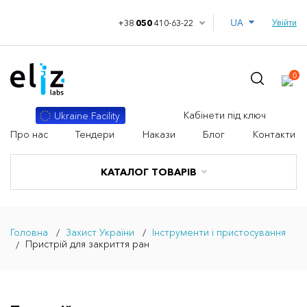
UA
Увійти
+38
050
410-63-22
0
Кабінети під ключ
Ukraine Facility
Про нас
Тендери
Накази
Блог
Контакти
КАТАЛОГ ТОВАРІВ
Головна
Захист України
Інструменти і пристосування
Пристрій для закриття ран