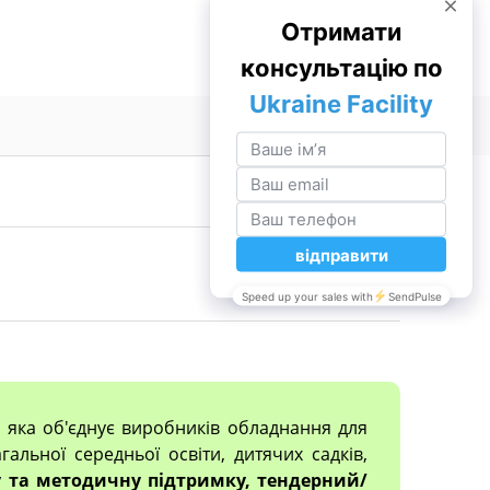
, яка об'єднує виробників обладнання для
гальної середньої освіти, дитячих садків,
 та методичну підтримку, тендерний/