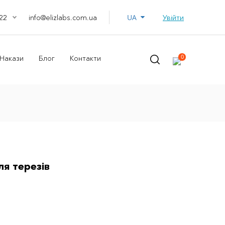
UA
info@elizlabs.com.ua
Увійти
22
0
Накази
Блог
Контакти
ля терезів