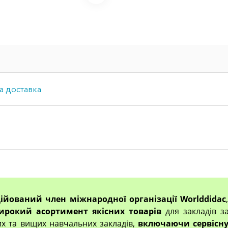
а доставка
ційований член міжнародної організації Worlddidac
ирокий асортимент якісних товарів
для закладів за
их та вищих навчальних закладів,
включаючи сервісну