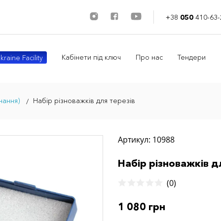
+38
050
410-63-
Кабінети під ключ
Про нас
Тендери
kraine Facility
нання)
Набір різноважків для терезів
Артикул: 10988
Набір різноважків д
(0)
1 080 грн