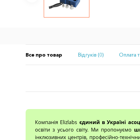
Все про товар
Відгуків (0)
Оплата т
Компанія Elizlabs
єдиний в Україні асо
освіти з усього світу. Ми пропонуємо
ш
інклюзивних центрів, професійно-технічн