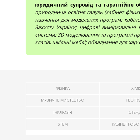
юридичний супровід та гарантійне о
природнича освітня галузь (кабінет фізики,
навчання для модельних програм; кабінет
Захисту України; цифрові вимірювальні 
системи; 3D моделювання та програмні про
класів; шкільні меблі; обладнання для харч
ФІЗИКА
ХІМІ
МУЗИЧНЕ МИСТЕЦТВО
ГЕОГРА
ІНКЛЮЗІЯ
СТЕН
STEM
КАБІНЕТ РОБО