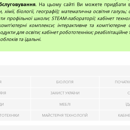
бслуговування
. На цьому сайті Ви можете придбати 
 хімії, біології, географії); математична освітня галузь
и профільної школи; STEAM-лабораторії; кабінет технол
компʼютерні комплекси; інтерактивне та комп’ютерне 
дукти для освіти; кабінет робототехніки; реабілітаційне
облоків та їдальні
.
Я
БІОЛОГІЯ
ПОЧАТК
ФІЯ
ЗАХИСТ УКРАЇНИ
С
ДИ
МЕБЛІ
Ї
ТОТЕХНІКИ
МАЙСТЕРНЯ ТЕХНОЛОГІЙ
КАБІН