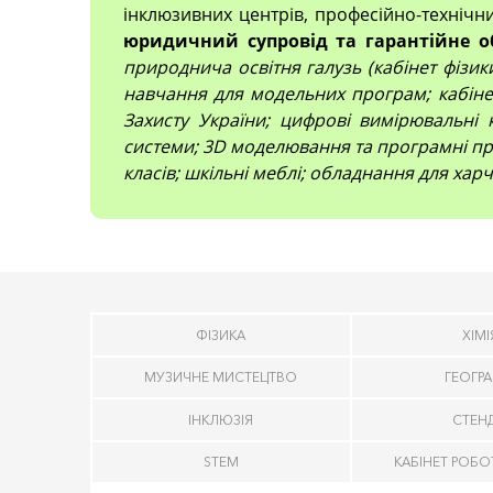
інклюзивних центрів, професійно-технічн
юридичний супровід та гарантійне о
природнича освітня галузь (кабінет фізики,
навчання для модельних програм; кабінет
Захисту України; цифрові вимірювальні 
системи; 3D моделювання та програмні про
класів; шкільні меблі; обладнання для харч
ФІЗИКА
ХІМІ
МУЗИЧНЕ МИСТЕЦТВО
ГЕОГРА
ІНКЛЮЗІЯ
СТЕН
STEM
КАБІНЕТ РОБО