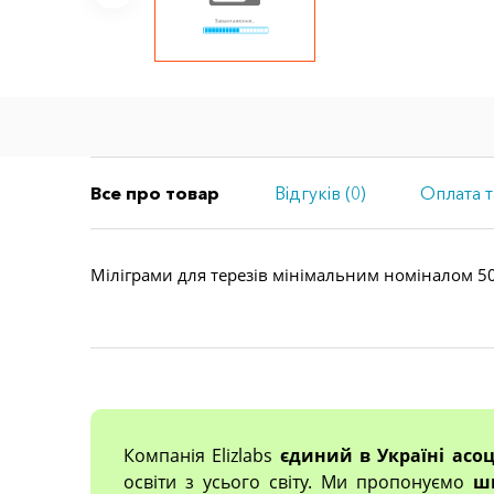
Все про товар
Відгуків (0)
Оплата т
Міліграми для терезів мінімальним номіналом 500
Компанія Elizlabs
єдиний в Україні асо
освіти з усього світу. Ми пропонуємо
ш