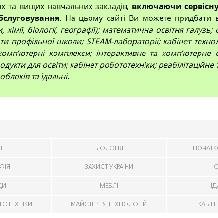
их та вищих навчальних закладів,
включаючи сервісну
бслуговування
. На цьому сайті Ви можете придбати 
 хімії, біології, географії); математична освітня галузь
и профільної школи; STEAM-лабораторії; кабінет технол
компʼютерні комплекси; інтерактивне та комп’ютерне 
дукти для освіти; кабінет робототехніки; реабілітаційне
облоків та їдальні
.
Я
БІОЛОГІЯ
ПОЧАТК
ФІЯ
ЗАХИСТ УКРАЇНИ
С
ДИ
МЕБЛІ
Ї
ТОТЕХНІКИ
МАЙСТЕРНЯ ТЕХНОЛОГІЙ
КАБІН