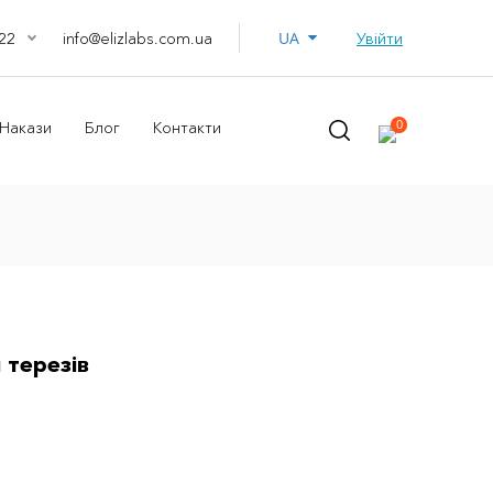
UA
info@elizlabs.com.ua
Увійти
22
0
Накази
Блог
Контакти
 терезів