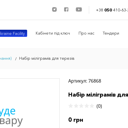
+38
050
410-63-
Кабінети під ключ
Про нас
Тендери
kraine Facility
нання)
Набір міліграмів для терезів
Артикул: 76868
Набір міліграмів для
(0)
0 грн