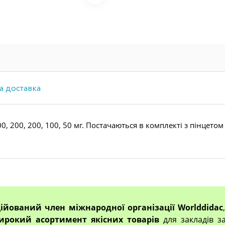
а доставка
, 200, 200, 100, 50 мг. Постачаються в комплекті з пінцето
ційований член міжнародної організації Worlddidac
ирокий асортимент якісних товарів
для закладів за