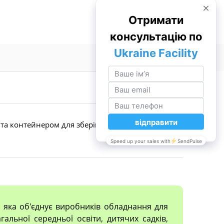
м та контейнером для зберігання
, яка об'єднує виробників обладнання для
гальної середньої освіти, дитячих садків,