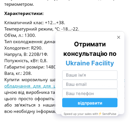
термометром.
Характеристики:
Кліматичний клас: +12...+38.
Температурний режим, °С: -18...-22.
Об'єм, л.: 1300.
Тип охолодження: динамічне охолодження.
Холодогент: R290.
Напруга, В: 220В/1Ф.
Потужність, кВт: 0,8.
Габаритні розміри: 1480х830х2010 мм.
Вага, кг.: 208.
Купити морозильну шафу 1300 л та інше
холодильне
обладнання для для шкільної їдальні
Ви можете за
ціною від виробника та з доставкою по всій Україні. Для
цього просто оформіть замовлення через кошик сайту
або зв'яжіться з нашими менеджерами, які нададуть
всю необхідну інформацію.