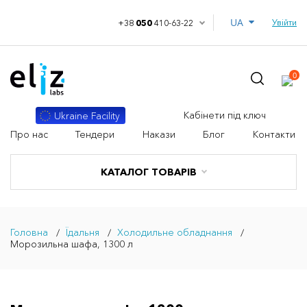
UA
Увійти
+38
050
410-63-22
0
Кабінети під ключ
Ukraine Facility
Про нас
Тендери
Накази
Блог
Контакти
КАТАЛОГ ТОВАРІВ
Головна
Їдальня
Холодильне обладнання
Морозильна шафа, 1300 л