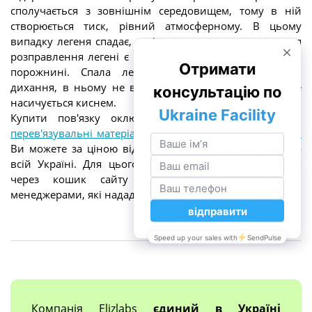
сполучається з зовнішнім середовищем, тому в ній
створюється тиск, рівний атмосферному. В цьому
випадку легеня спадає, оскільки головною умовою для
розправлення легені є негативний тиск в плевральній
порожнині. Спала легеня вимикається з системи
дихання, в ньому не відбувається газообмін, кров не
насичується киснем.
Купити пов'язку оклюзійну вентильовану та інші
перев'язувальні матеріали для кабінету Захист України
Ви можете за ціною від виробника та з доставкою по
всій Україні. Для цього просто оформіть замовлення
через кошик сайту або зв'яжіться з нашими
менеджерами, які нададуть всю необхідну інформацію.
Компанія Elizlabs
єдиний в Україні