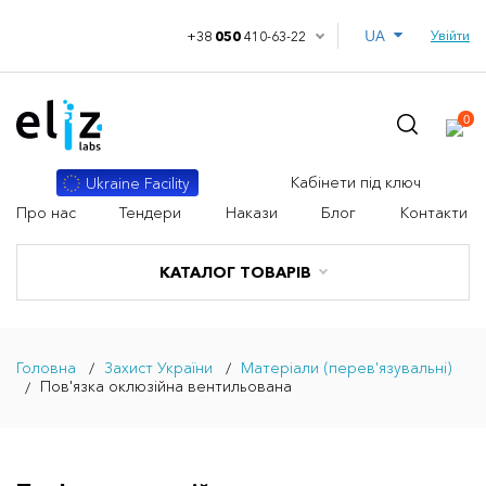
UA
Увійти
+38
050
410-63-22
0
Кабінети під ключ
Ukraine Facility
Про нас
Тендери
Накази
Блог
Контакти
КАТАЛОГ ТОВАРІВ
Головна
Захист України
Матеріали (перев'язувальні)
Пов'язка оклюзійна вентильована