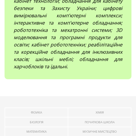
кабінет технологій; обладнання для кабінету
безпеки та Захисту України; цифрові
вимірювальні компʼютерні комплекси;
інтерактивне та комп’ютерне обладнання;
робототехніка та мехатронні системи; 3D
моделювання та програмні продукти для
освіти; кабінет робототехніки; реабілітаційне
та корекційне обладнання для інклюзивних
класів; шкільні меблі; обладнання для
харчоблоків та їдальні
.
ФІЗИКА
ХІМІЯ
БІОЛОГІЯ
ПОЧАТКОВА ШКОЛА
МАТЕМАТИКА
МУЗИЧНЕ МИСТЕЦТВО