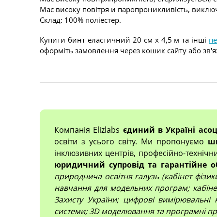
Має високу повітря и паропроникливість, виклю
Склад: 100% поліестер.
Купити бинт еластичний 20 см х 4,5 м та інші
пе
оформіть замовлення через кошик сайту або зв'
Компанія Elizlabs
єдиний в Україні асо
освіти з усього світу. Ми пропонуємо
ш
інклюзивних центрів, професійно-технічн
юридичний супровід та гарантійне о
природнича освітня галузь (кабінет фізики,
навчання для модельних програм; кабінет
Захисту України; цифрові вимірювальні 
системи; 3D моделювання та програмні про