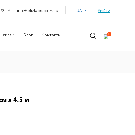
UA
info@elizlabs.com.ua
Увійти
22
0
Накази
Блог
Контакти
см х 4,5 м