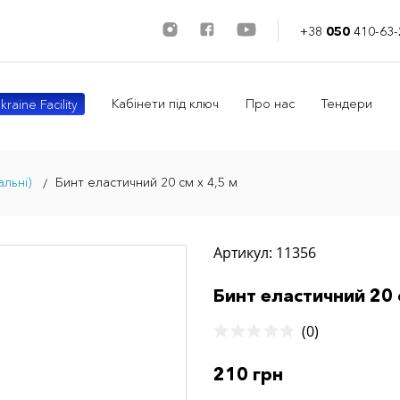
+38
050
410-63-
Кабінети під ключ
Про нас
Тендери
kraine Facility
льні)
Бинт еластичний 20 см х 4,5 м
Артикул: 11356
Бинт еластичний 20 
(0)
210 грн