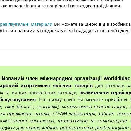
чаючи запотівання та попрілості пошкодженної ділянки.
рев'язувальні матеріали
Ви можете за ціною від виробника т
яжіться з нашими менеджерами, які нададуть всю необхідну 
ційований член міжнародної організації Worlddidac
ирокий асортимент якісних товарів
для закладів за
их та вищих навчальних закладів,
включаючи сервісну
бслуговування
. На цьому сайті Ви можете придбати 
 хімії, біології, географії); математична освітня галузь
и профільної школи; STEAM-лабораторії; кабінет технол
компʼютерні комплекси; інтерактивне та комп’ютерне 
дукти для освіти; кабінет робототехніки; реабілітаційне