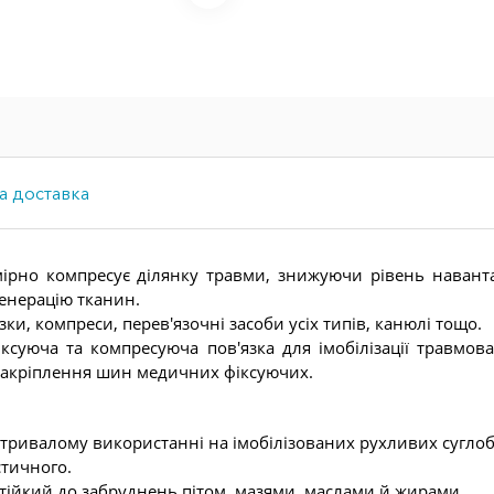
а доставка
ірно компресує ділянку травми, знижуючи рівень навант
енерацію тканин.
ки, компреси, перев'язочні засоби усіх типів, канюлі тощо.
ксуюча та компресуюча пов'язка для імобілізації травмов
закріплення шин медичних фіксуючих.
и тривалому використанні на імобілізованих рухливих суглоб
стичного.
 стійкий до забруднень пітом, мазями, маслами й жирами.