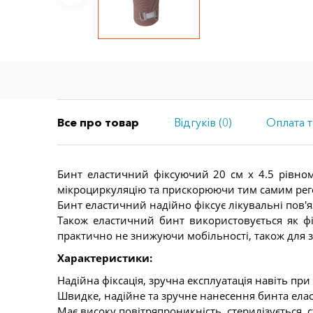
Все про товар
Відгуків (0)
Оплата т
Бинт еластичний фіксуючий 20 см x 4.5 рівном
мікроциркуляцію та прискорюючи тим самим рег
Бинт еластичний надійно фіксує лікувальні пов'яз
Також еластичний бинт використовується як фі
практично не знижуючи мобільності, також для 
Характеристики:
Надійна фіксація, зручна експлуатація навіть пр
Швидке, надійне та зручне нанесення бинта ела
Має високу повітряпроникність, стерилізується,