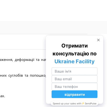
аження, деформації та набряклості, покращуючи
аних суглобів та попошкоджених м'яких тканин,
ах.