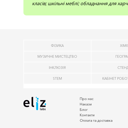
класів; шкільні меблі; обладнання для харч
ФІЗИКА
ХІМІ
МУЗИЧНЕ МИСТЕЦТВО
ГЕОГРА
ІНКЛЮЗІЯ
СТЕН
STEM
КАБІНЕТ РОБО
Про нас
Накази
Блог
Контакти
Оплата та доставка