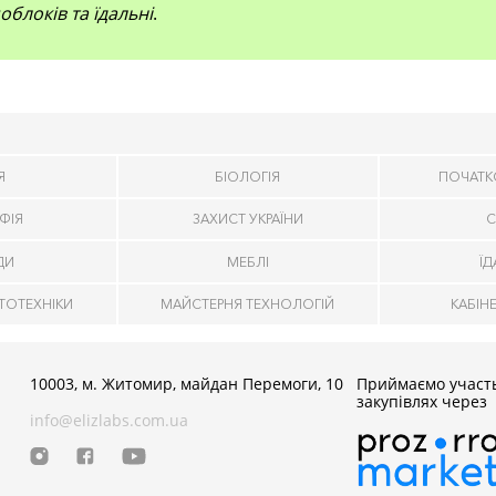
облоків та їдальні
.
Я
БІОЛОГІЯ
ПОЧАТК
ФІЯ
ЗАХИСТ УКРАЇНИ
С
ДИ
МЕБЛІ
Ї
ТОТЕХНІКИ
МАЙСТЕРНЯ ТЕХНОЛОГІЙ
КАБІН
10003, м. Житомир, майдан Перемоги, 10
Приймаємо участь
закупівлях через
info@elizlabs.com.ua