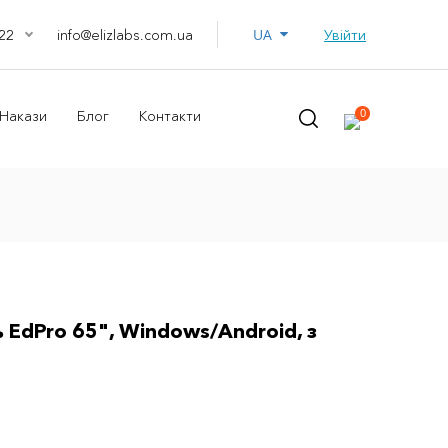
UA
info@elizlabs.com.ua
Увійти
22
0
Накази
Блог
Контакти
 EdPro 65", Windows/Android, з