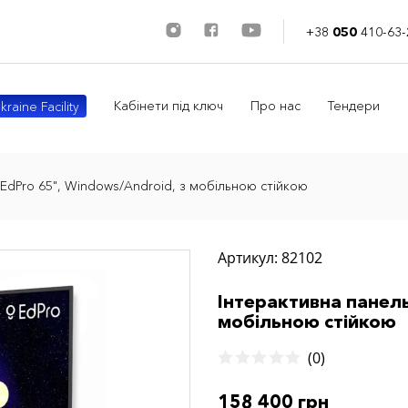
+38
050
410-63-
Кабінети під ключ
Про нас
Тендери
kraine Facility
EdPro 65", Windows/Android, з мобільною стійкою
Артикул: 82102
Інтерактивна панель
мобільною стійкою
(0)
158 400 грн