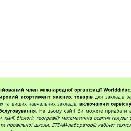
ційований член міжнародної організації Worlddidac
ирокий асортимент якісних товарів
для закладів за
их та вищих навчальних закладів,
включаючи сервісну
бслуговування
. На цьому сайті Ви можете придбати 
 хімії, біології, географії); математична освітня галузь
и профільної школи; STEAM-лабораторії; кабінет технол