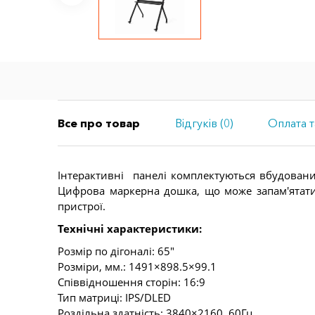
Все про товар
Відгуків (0)
Оплата т
Інтерактивні панелі комплектуються вбудован
Цифрова маркерна дошка, що може запам'ятати 
пристрої.
Технічні характеристики:
Розмір по дігоналі: 65"
Розміри, мм.: 1491×898.5×99.1
Співвідношення сторін: 16:9
Тип матриці: IPS/DLED
Роздільна здатність: 3840×2160, 60Гц