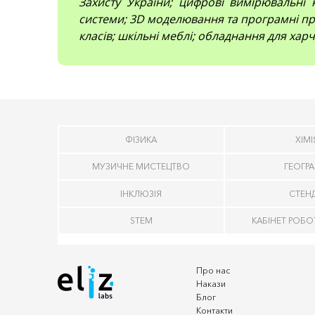
Захисту України; цифрові вимірювальні 
системи; 3D моделювання та програмні про
класів; шкільні меблі; обладнання для харч
ФІЗИКА
ХІМІ
МУЗИЧНЕ МИСТЕЦТВО
ГЕОГРА
ІНКЛЮЗІЯ
СТЕН
STEM
КАБІНЕТ РОБО
Про нас
Накази
Блог
Контакти