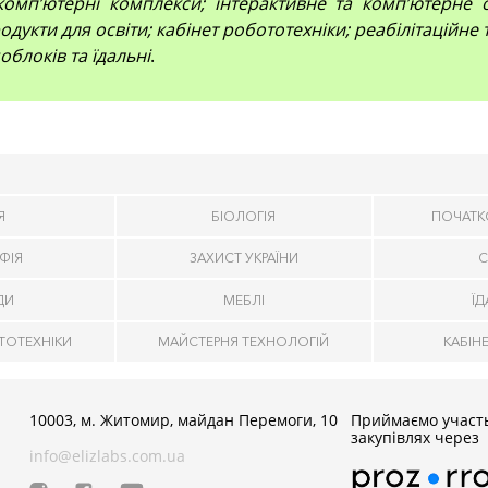
компʼютерні комплекси; інтерактивне та комп’ютерне 
дукти для освіти; кабінет робототехніки; реабілітаційне
облоків та їдальні
.
Я
БІОЛОГІЯ
ПОЧАТК
ФІЯ
ЗАХИСТ УКРАЇНИ
С
ДИ
МЕБЛІ
Ї
ТОТЕХНІКИ
МАЙСТЕРНЯ ТЕХНОЛОГІЙ
КАБІН
10003, м. Житомир, майдан Перемоги, 10
Приймаємо участь
закупівлях через
info@elizlabs.com.ua