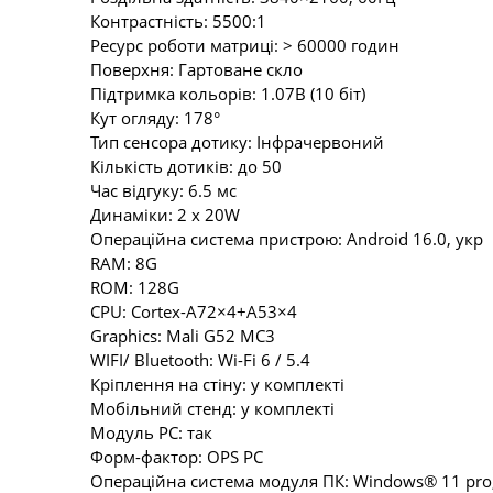
Контрастність: 5500:1
Ресурс роботи матриці: > 60000 годин
Поверхня: Гартоване скло
Підтримка кольорів: 1.07B (10 біт)
Кут огляду: 178°
Тип сенсора дотику: Інфрачервоний
Кількість дотиків: до 50
Час відгуку: 6.5 мс
Динаміки: 2 х 20W
Операційна система пристрою: Android 16.0, укр
RAM: 8G
ROM: 128G
CPU: Cortex-A72×4+A53×4
Graphics: Mali G52 MC3
WIFI/ Bluetooth: Wi-Fi 6 / 5.4
Кріплення на стіну: у комплекті
Мобільний стенд: у комплекті
Модуль PC: так
Форм-фактор: OPS PC
Операційна система модуля ПК: Windows® 11 pro