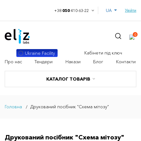
UA
Увійти
+38
050
410-63-22
0
Кабінети під ключ
Ukraine Facility
Про нас
Тендери
Накази
Блог
Контакти
КАТАЛОГ ТОВАРІВ
Головна
Друкований посібник "Схема мітозу"
Друкований посібник "Схема мітозу"