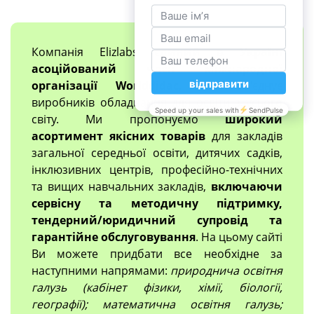
Компанія Elizlabs
єдиний в Україні
асоційований член міжнародної
організації Worlddidac
, яка об'єднує
виробників обладнання для освіти з усього
світу. Ми пропонуємо
широкий
асортимент якісних товарів
для закладів
загальної середньої освіти, дитячих садків,
інклюзивних центрів, професійно-технічних
та вищих навчальних закладів,
включаючи
сервісну та методичну підтримку,
тендерний/юридичний супровід та
гарантійне обслуговування
. На цьому сайті
Ви можете придбати все необхідне за
наступними напрямами:
природнича освітня
галузь (кабінет фізики, хімії, біології,
географії); математична освітня галузь;