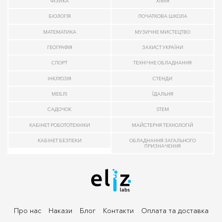
ФІЗИКА
ХІМІЯ
БІОЛОГІЯ
ПОЧАТКОВА ШКОЛА
МАТЕМАТИКА
МУЗИЧНЕ МИСТЕЦТВО
ГЕОГРАФІЯ
ЗАХИСТ УКРАЇНИ
СПОРТ
ТЕХНІЧНЕ ОБЛАДНАННЯ
ІНКЛЮЗІЯ
СТЕНДИ
МЕБЛІ
ЇДАЛЬНЯ
САДОЧОК
STEM
КАБІНЕТ РОБОТОТЕХНІКИ
МАЙСТЕРНЯ ТЕХНОЛОГІЙ
КАБІНЕТ БЕЗПЕКИ
ОБЛАДНАННЯ ЗАГАЛЬНОГО
ПРИЗНАЧЕННЯ
Про нас
Накази
Блог
Контакти
Оплата та доставка