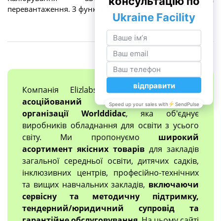
перевантаження. З функцією обліку ваги тари тощо
Компанія Elizlabs
єдиний в Україні
асоційований член міжнародної
організації Worlddidac
, яка об'єднує
виробників обладнання для освіти з усього
світу. Ми пропонуємо
широкий
асортимент якісних товарів
для закладів
загальної середньої освіти, дитячих садків,
інклюзивних центрів, професійно-технічних
та вищих навчальних закладів,
включаючи
сервісну та методичну підтримку,
тендерний/юридичний супровід та
гарантійне обслуговування
. На цьому сайті