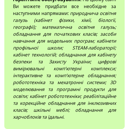
Ви можете придбати все необхідне за
наступними напрямами:
природнича освітня
галузь (кабінет фізики, хімії, біології,
географії); математична освітня галузь;
обладнання для початкових класів; засоби
навчання для модельних програм; кабінети
профільної школи; STEAM-лабораторії;
кабінет технологій; обладнання для кабінету
безпеки та Захисту України; цифрові
вимірювальні компʼютерні комплекси;
інтерактивне та комп’ютерне обладнання;
робототехніка та мехатронні системи; 3D
моделювання та програмні продукти для
освіти; кабінет робототехніки; реабілітаційне
та корекційне обладнання для інклюзивних
класів; шкільні меблі; обладнання для
харчоблоків та їдальні
.