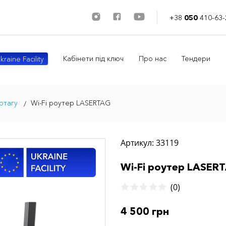
+38
050
410-63-
Кабінети під ключ
Про нас
Тендери
kraine Facility
ртагу
Wi-Fi роутер LASERTAG
Артикул: 33119
Wi-Fi роутер LASER
(0)
4 500 грн