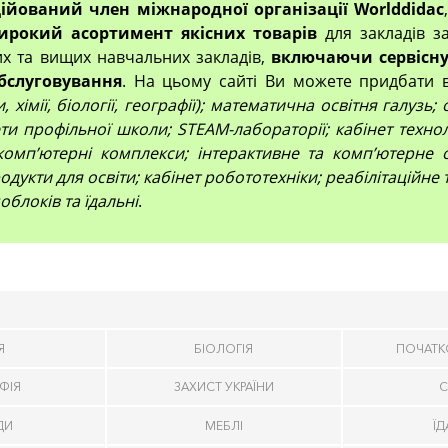
ційований член міжнародної організації Worlddidac
ирокий асортимент якісних товарів
для закладів за
их та вищих навчальних закладів,
включаючи сервісну
бслуговування
. На цьому сайті Ви можете придбати 
 хімії, біології, географії); математична освітня галузь
и профільної школи; STEAM-лабораторії; кабінет технол
компʼютерні комплекси; інтерактивне та комп’ютерне 
дукти для освіти; кабінет робототехніки; реабілітаційне
облоків та їдальні
.
Я
БІОЛОГІЯ
ПОЧАТК
ФІЯ
ЗАХИСТ УКРАЇНИ
С
ДИ
МЕБЛІ
Ї