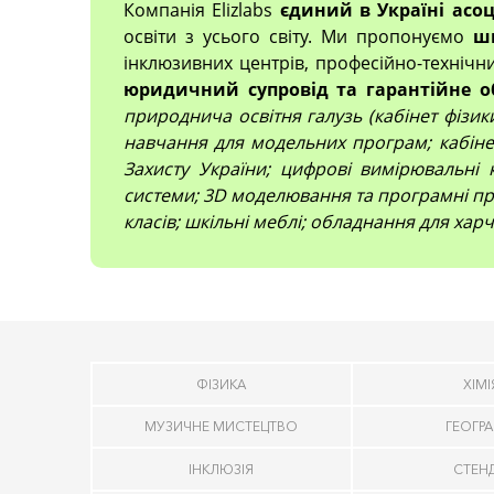
Компанія Elizlabs
єдиний в Україні асо
освіти з усього світу. Ми пропонуємо
ш
інклюзивних центрів, професійно-технічн
юридичний супровід та гарантійне о
природнича освітня галузь (кабінет фізики,
навчання для модельних програм; кабінет
Захисту України; цифрові вимірювальні 
системи; 3D моделювання та програмні про
класів; шкільні меблі; обладнання для харч
ФІЗИКА
ХІМІ
МУЗИЧНЕ МИСТЕЦТВО
ГЕОГРА
ІНКЛЮЗІЯ
СТЕН