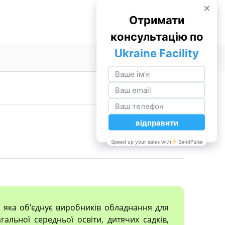
, яка об'єднує виробників обладнання для
гальної середньої освіти, дитячих садків,