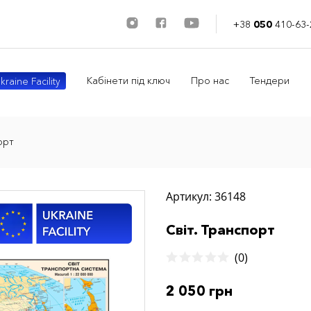
+38
050
410-63-
Кабінети під ключ
Про нас
Тендери
kraine Facility
орт
Артикул: 36148
Світ. Транспорт
(0)
2 050 грн