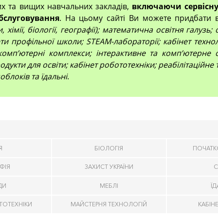
их та вищих навчальних закладів,
включаючи сервісну
бслуговування
. На цьому сайті Ви можете придбати 
 хімії, біології, географії); математична освітня галузь
и профільної школи; STEAM-лабораторії; кабінет технол
компʼютерні комплекси; інтерактивне та комп’ютерне 
дукти для освіти; кабінет робототехніки; реабілітаційне
облоків та їдальні
.
Я
БІОЛОГІЯ
ПОЧАТК
ФІЯ
ЗАХИСТ УКРАЇНИ
С
ДИ
МЕБЛІ
Ї
ТОТЕХНІКИ
МАЙСТЕРНЯ ТЕХНОЛОГІЙ
КАБІН