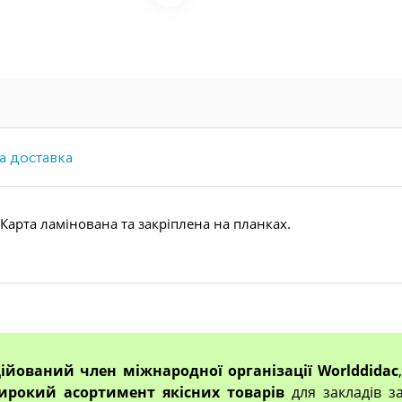
а доставка
 Карта ламінована та закріплена на планках.
ційований член міжнародної організації Worlddidac
ирокий асортимент якісних товарів
для закладів за