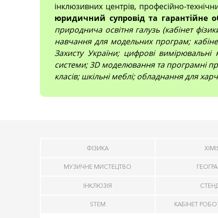
інклюзивних центрів, професійно-технічн
юридичний супровід та гарантійне о
природнича освітня галузь (кабінет фізики,
навчання для модельних програм; кабінет
Захисту України; цифрові вимірювальні 
системи; 3D моделювання та програмні про
класів; шкільні меблі; обладнання для харч
ФІЗИКА
ХІМІ
МУЗИЧНЕ МИСТЕЦТВО
ГЕОГРА
ІНКЛЮЗІЯ
СТЕН
STEM
КАБІНЕТ РОБО