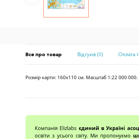
Все про товар
Відгуків (0)
Оплата т
Розмір карти: 160х110 см. Масштаб 1:22 000 000.
Компанія Elizlabs
єдиний в Україні асо
освіти з усього світу. Ми пропонуємо
ш