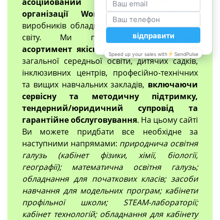
асоційований член міжнародної
організації Worlddidac
, яка об'єднує
виробників обладнання для освіти з усього
світу. Ми пропонуємо
широкий
асортимент якісних товарів
для закладів
загальної середньої освіти, дитячих садків,
інклюзивних центрів, професійно-технічних
та вищих навчальних закладів,
включаючи
сервісну та методичну підтримку,
тендерний/юридичний супровід та
гарантійне обслуговування
. На цьому сайті
Ви можете придбати все необхідне за
наступними напрямами:
природнича освітня
галузь (кабінет фізики, хімії, біології,
географії); математична освітня галузь;
обладнання для початкових класів; засоби
навчання для модельних програм; кабінети
профільної школи; STEAM-лабораторії;
кабінет технологій; обладнання для кабінету