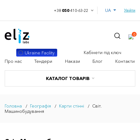
UA
Увійти
+38
050
410-63-22
0
Кабінети під ключ
Ukraine Facility
Про нас
Тендери
Накази
Блог
Контакти
КАТАЛОГ ТОВАРІВ
Головна
Географія
Карти стінні
Світ.
Машинобудування