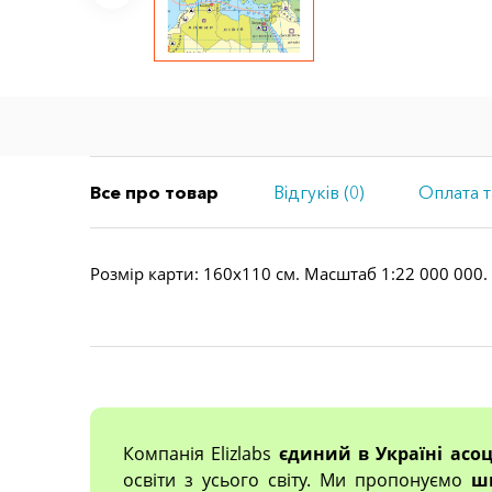
Все про товар
Відгуків (0)
Оплата т
Розмір карти: 160х110 см. Масштаб 1:22 000 000.
Компанія Elizlabs
єдиний в Україні асо
освіти з усього світу. Ми пропонуємо
ш