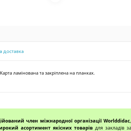
а доставка
 Карта ламінована та закріплена на планках.
ційований член міжнародної організації Worlddidac
ирокий асортимент якісних товарів
для закладів за