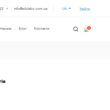
UA
info@elizlabs.com.ua
Увійти
22
0
Накази
Блог
Контакти
гія