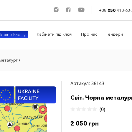
+38
050
410-63-
Кабінети під ключ
Про нас
Тендери
kraine Facility
металургія
Артикул: 36143
Світ. Чорна металур
(0)
2 050 грн