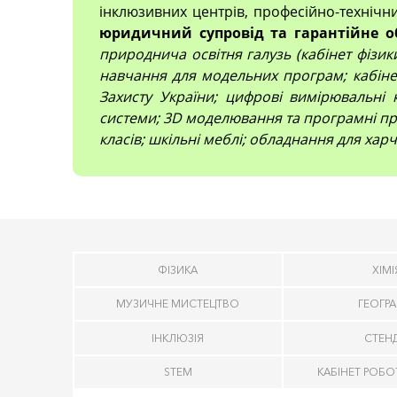
інклюзивних центрів, професійно-технічн
юридичний супровід та гарантійне о
природнича освітня галузь (кабінет фізики,
навчання для модельних програм; кабінет
Захисту України; цифрові вимірювальні 
системи; 3D моделювання та програмні про
класів; шкільні меблі; обладнання для харч
ФІЗИКА
ХІМІ
МУЗИЧНЕ МИСТЕЦТВО
ГЕОГРА
ІНКЛЮЗІЯ
СТЕН
STEM
КАБІНЕТ РОБО