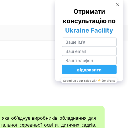
, яка об'єднує виробників обладнання для
гальної середньої освіти, дитячих садків,