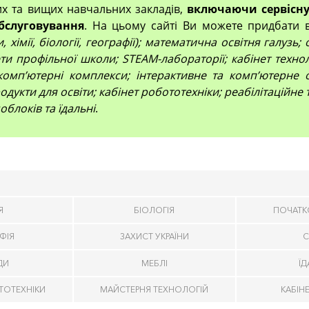
их та вищих навчальних закладів,
включаючи сервісну
бслуговування
. На цьому сайті Ви можете придбати 
 хімії, біології, географії); математична освітня галузь
и профільної школи; STEAM-лабораторії; кабінет технол
компʼютерні комплекси; інтерактивне та комп’ютерне 
дукти для освіти; кабінет робототехніки; реабілітаційне
облоків та їдальні
.
Я
БІОЛОГІЯ
ПОЧАТК
ФІЯ
ЗАХИСТ УКРАЇНИ
С
ДИ
МЕБЛІ
Ї
ТОТЕХНІКИ
МАЙСТЕРНЯ ТЕХНОЛОГІЙ
КАБІН