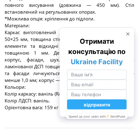
повного висування (довжина — 450 мм). Стіл
встановлений на регульованих опорах.
*Можлива опція: кріплення до підлоги.
Матеріали:
Каркас виготовлений із сталевої прямокутної труби
50×25 мм, товщина стінки — не менше 1,2 мм. Бокові
елементи та відкидні дверцята — листовий метал
товщиною 1 мм. Деревинні елементи (стільниця,
корпус, фасади, шухляди, полиці) виготовлені з
ламінованої ДСП товщиною не менше 18 мм. Стільниця
та фасади личкуються крайкою ПВХ товщиною не
менше 1,0 мм; корпус — крайкою ПВХ не менше 0,5 мм.
Кольори:
Колір каркасу: ваніль (RAL 1013)
Колір ЛДСП: ваніль.
Орієнтовна вага: 159 кг