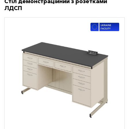
Стіл демонстраційний з розетками
ЛДСП