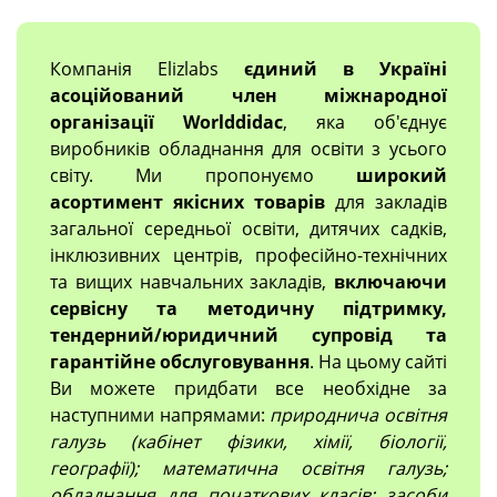
Компанія Elizlabs
єдиний в Україні
асоційований член міжнародної
організації Worlddidac
, яка об'єднує
виробників обладнання для освіти з усього
світу. Ми пропонуємо
широкий
асортимент якісних товарів
для закладів
загальної середньої освіти, дитячих садків,
інклюзивних центрів, професійно-технічних
та вищих навчальних закладів,
включаючи
сервісну та методичну підтримку,
тендерний/юридичний супровід та
гарантійне обслуговування
. На цьому сайті
Ви можете придбати все необхідне за
наступними напрямами:
природнича освітня
галузь (кабінет фізики, хімії, біології,
географії); математична освітня галузь;
обладнання для початкових класів; засоби