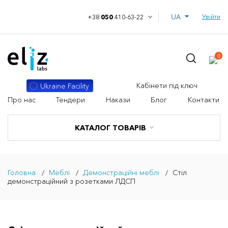
UA
Увійти
+38
050
410-63-22
0
Кабінети під ключ
Ukraine Facility
Про нас
Тендери
Накази
Блог
Контакти
КАТАЛОГ ТОВАРІВ
Головна
Меблі
Демонстраційні меблі
Стіл
демонстраційний з розетками ЛДСП