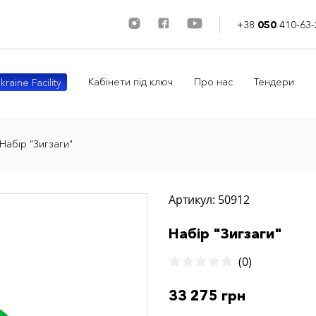
+38
050
410-63-
Кабінети під ключ
Про нас
Тендери
kraine Facility
Набір "Зигзаги"
Артикул: 50912
Набір "Зигзаги"
(0)
33 275 грн