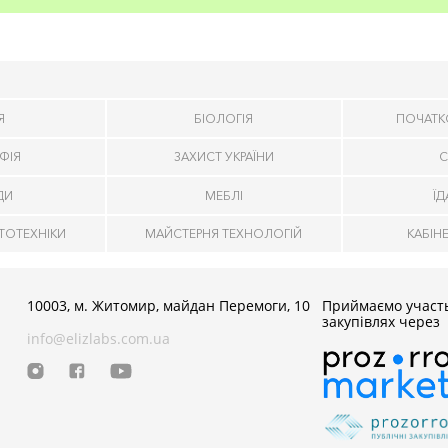
Я
БІОЛОГІЯ
ПОЧАТК
ФІЯ
ЗАХИСТ УКРАЇНИ
С
ДИ
МЕБЛІ
Ї
ТОТЕХНІКИ
МАЙСТЕРНЯ ТЕХНОЛОГІЙ
КАБІН
10003, м. Житомир, майдан Перемоги, 10
Приймаємо участь
закупівлях через
info@elizlabs.com.ua