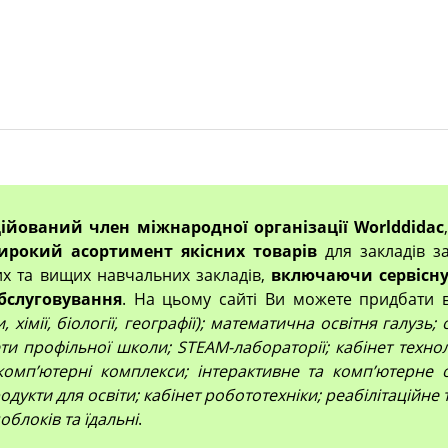
ційований член міжнародної організації Worlddidac
ирокий асортимент якісних товарів
для закладів за
их та вищих навчальних закладів,
включаючи сервісну
бслуговування
. На цьому сайті Ви можете придбати 
 хімії, біології, географії); математична освітня галузь
и профільної школи; STEAM-лабораторії; кабінет технол
компʼютерні комплекси; інтерактивне та комп’ютерне 
дукти для освіти; кабінет робототехніки; реабілітаційне
облоків та їдальні
.