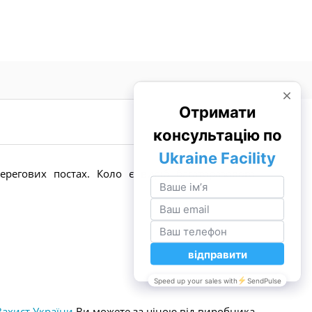
регових постах. Коло є виріб багаторазового
Захист України
Ви можете за ціною від виробника