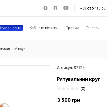
+38
050
410-63-
Кабінети під ключ
Про нас
Тендери
kraine Facility
ятувальний круг
Артикул: 87129
Рятувальний круг
(0)
3 500 грн