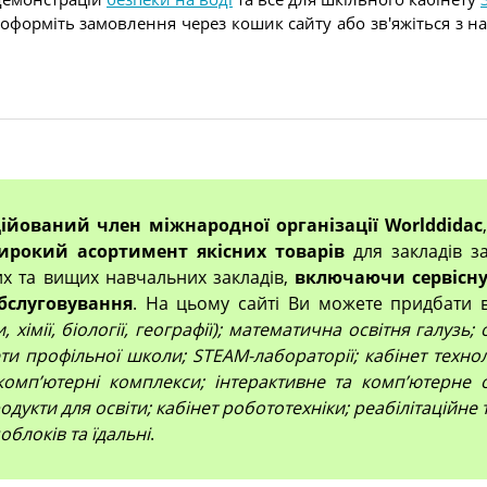
то оформіть замовлення через кошик сайту або зв'яжіться з
ційований член міжнародної організації Worlddidac
ирокий асортимент якісних товарів
для закладів за
их та вищих навчальних закладів,
включаючи сервісну
бслуговування
. На цьому сайті Ви можете придбати 
 хімії, біології, географії); математична освітня галузь
и профільної школи; STEAM-лабораторії; кабінет технол
компʼютерні комплекси; інтерактивне та комп’ютерне 
дукти для освіти; кабінет робототехніки; реабілітаційне
облоків та їдальні
.