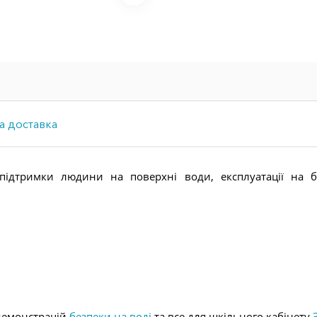
а доставка
ідтримки людини на поверхні води, експлуатації на бе
 демонстрацій
безпеки на воді
та все для шкільного кабінету