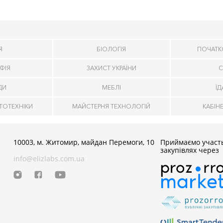
Я
БІОЛОГІЯ
ПОЧАТК
ФІЯ
ЗАХИСТ УКРАЇНИ
С
ДИ
МЕБЛІ
Ї
ТОТЕХНІКИ
МАЙСТЕРНЯ ТЕХНОЛОГІЙ
КАБІН
10003, м. Житомир, майдан Перемоги, 10
Приймаємо участь
закупівлях через
info@elizlabs.com.ua