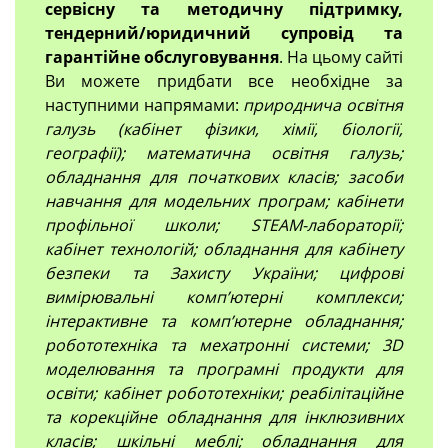
сервісну та методичну підтримку,
тендерний/юридичний супровід та
гарантійне обслуговування
. На цьому сайті
Ви можете придбати все необхідне за
наступними напрямами:
природнича освітня
галузь (кабінет фізики, хімії, біології,
географії); математична освітня галузь;
обладнання для початкових класів; засоби
навчання для модельних програм; кабінети
профільної школи; STEAM-лабораторії;
кабінет технологій; обладнання для кабінету
безпеки та Захисту України; цифрові
вимірювальні компʼютерні комплекси;
інтерактивне та комп’ютерне обладнання;
робототехніка та мехатронні системи; 3D
моделювання та програмні продукти для
освіти; кабінет робототехніки; реабілітаційне
та корекційне обладнання для інклюзивних
класів; шкільні меблі; обладнання для