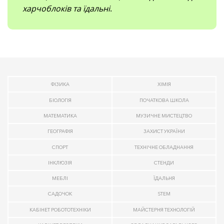
харчоблоків та їдальні
.
ФІЗИКА
ХІМІЯ
БІОЛОГІЯ
ПОЧАТКОВА ШКОЛА
МАТЕМАТИКА
МУЗИЧНЕ МИСТЕЦТВО
ГЕОГРАФІЯ
ЗАХИСТ УКРАЇНИ
СПОРТ
ТЕХНІЧНЕ ОБЛАДНАННЯ
ІНКЛЮЗІЯ
СТЕНДИ
МЕБЛІ
ЇДАЛЬНЯ
САДОЧОК
STEM
КАБІНЕТ РОБОТОТЕХНІКИ
МАЙСТЕРНЯ ТЕХНОЛОГІЙ