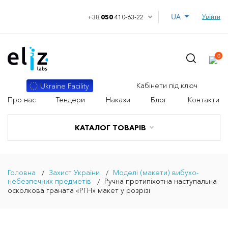
UA
Увійти
+38
050
410-63-22
0
Кабінети під ключ
Ukraine Facility
Про нас
Тендери
Накази
Блог
Контакти
КАТАЛОГ ТОВАРІВ
Головна
Захист України
Моделі (макети) вибухо-
небезпечних предметів
Ручна протипіхотна наступальна
осколкова граната «РГН» макет у розрізі