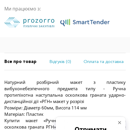
Ми працюємо з:
Все про товар
Відгуків (0)
Оплата та доставка
Натурний розбірний макет з пластику
вибухонебезпечного предмета типу - Ручна
протипіхотна наступальна осколкова граната ударно-
дистанційної дії «РГН» макет у розрізі
Розміри: Діаметр 60мм, Висота 114 мм
Матеріал: Пластик
Купити макет «Ручна протипіхотна наступальна
осколкова граната РГН» та інші
моделі зброї
Ви можете