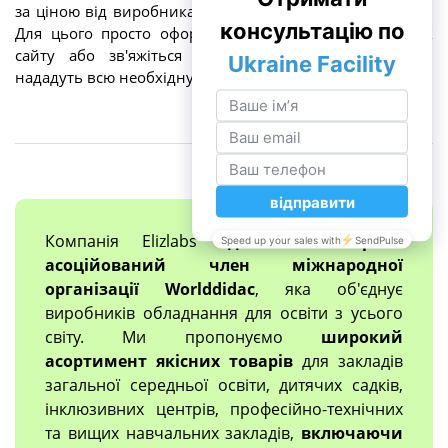
за ціною від виробника та з доставкою по всій Україні.
Для цього просто оформіть замовлення через кошик
сайту або зв'яжіться з нашими менеджерами, які
нададуть всю необхідну інформацію.
Компанія Elizlabs
єдиний в Україні
асоційований член міжнародної
організації Worlddidac
, яка об'єднує
виробників обладнання для освіти з усього
світу. Ми пропонуємо
широкий
асортимент якісних товарів
для закладів
загальної середньої освіти, дитячих садків,
інклюзивних центрів, професійно-технічних
та вищих навчальних закладів,
включаючи